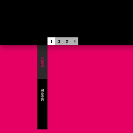
1
2
3
4
BACK
SHARE