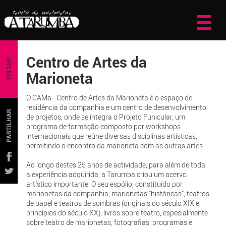
Centro de Artes da
VOLTAR
Marioneta
O CAMa - Centro de Artes da Marioneta é o espaço de
residência da companhia e um centro de desenvolvimento
PARTILHAR
de projetos, onde se integra o Projeto Funicular, um
programa de formação composto por workshops
internacionais que reúne diversas disciplinas artísticas,
permitindo o encontro da marioneta com as outras artes.
Ao longo destes 25 anos de actividade, para além de toda
a experiência adquirida, a Tarumba criou um acervo
artístico importante. O seu espólio, constituído por
marionetas da companhia, marionetas “históricas”, teatros
de papel e teatros de sombras (originais do século XIX e
princípios do século XX), livros sobre teatro, especialmente
sobre teatro de marionetas, fotografias, programas e