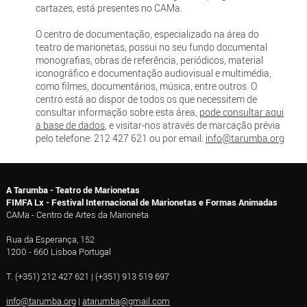
cartazes, está presentes no CAMa.
O centro de documentação, especializado na área do
teatro de marionetas, possui no seu fundo documental
monografias, obras de referência, periódicos, material
iconográfico e documentação audiovisual e multimédia,
como filmes, documentários, música, entre outros. O
centro está ao dispor de todos os que necessitem de
consultar informação sobre esta área,
pode consultar aqui
a base de dados
, e visitar-nos através de marcação prévia
pelo telefone: 212 427 621 ou por email:
info@tarumba.org
A Tarumba - Teatro de Marionetas
FIMFA Lx - Festival Internacional de Marionetas e Formas Animadas
CAMa - Centro de Artes da Marioneta
Rua da Esperança, 152
1200 - 660 Lisboa Portugal
T. (+351) 212 427 621 | (+351) 913 519 697
info@tarumba.org
|
atarumba@gmail.com