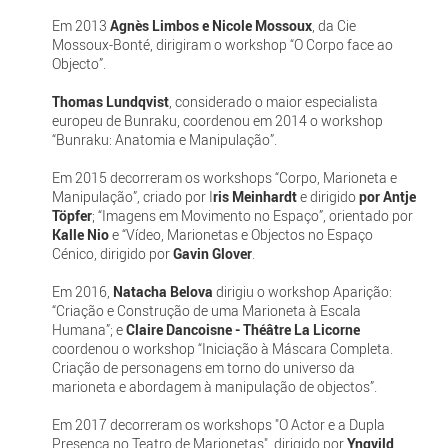
Em 2013
Agnès Limbos e Nicole Mossoux
, da Cie
Mossoux-Bonté, dirigiram o workshop “O Corpo face ao
Objecto”.
Thomas Lundqvist
, considerado o maior especialista
europeu de Bunraku, coordenou em 2014 o workshop
“Bunraku: Anatomia e Manipulação”.
Em 2015 decorreram os workshops “Corpo, Marioneta e
Manipulação”, criado por I
ris Meinhardt
e dirigido
por Antje
Töpfer
; “Imagens em Movimento no Espaço”, orientado por
Kalle Nio
e “Vídeo, Marionetas e Objectos no Espaço
Cénico, dirigido por
Gavin Glover
.
Em 2016,
Natacha Belova
dirigiu o workshop Aparição:
“Criação e Construção de uma Marioneta à Escala
Humana”; e
Claire Dancoisne - Théâtre La Licorne
coordenou o workshop “Iniciação à Máscara Completa.
Criação de personagens em torno do universo da
marioneta e abordagem à manipulação de objectos”.
Em 2017 decorreram os workshops "O Actor e a Dupla
Presença no Teatro de Marionetas", dirigido por
Yngvild