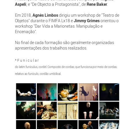
Aspeli
; e "De Objecto a Protagonista", de
Rene Baker
.
Em 2018,
Agnès Limbos
dirigiu um workshop de "Teatro de
Objetos" durante o FIMFA Lx18 e
Jimmy Grimes
orientou o
workshop "Dar Vida a Marionetas: Manipulação e
Encenação".
No final de cada formação são geralmente organizadas
apresentações dos trabalhos realizados.
* F u n i c u l a r
do latim funiculus, cordel. Composto de cordas; que funciona por meio de cordas;
relativo ao funículo, cordão umbilical.