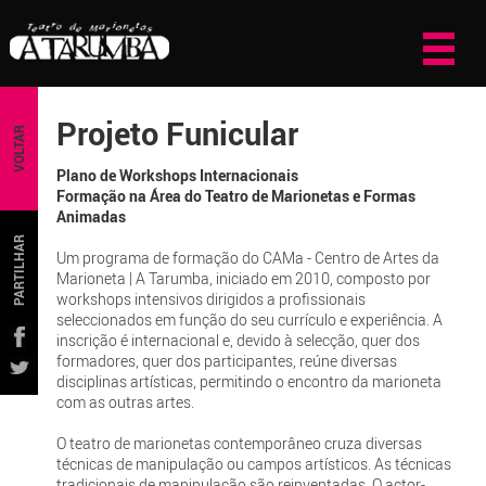
Projeto Funicular
VOLTAR
Plano de Workshops Internacionais
Formação na Área do Teatro de Marionetas e Formas
Animadas
PARTILHAR
Um programa de formação do CAMa - Centro de Artes da
Marioneta | A Tarumba, iniciado em 2010, composto por
workshops intensivos dirigidos a profissionais
seleccionados em função do seu currículo e experiência. A
inscrição é internacional e, devido à selecção, quer dos
formadores, quer dos participantes, reúne diversas
disciplinas artísticas, permitindo o encontro da marioneta
com as outras artes.
O teatro de marionetas contemporâneo cruza diversas
técnicas de manipulação ou campos artísticos. As técnicas
tradicionais de manipulação são reinventadas. O actor-