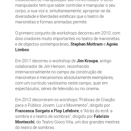
manipulador tem que saber controlar e manipular o seu
corpo, a sua voz e, simultaneamente, apropriar-se da
diversidade e liberdades estéticas que o teatro de
marionetas e formas animadas permite.
O primeiro conjunto de workshops decorreu em 2010, com
dois criadores muito importantes no teatro de marionetas
e de objectos contemporâneo,
Stephen Mottram
e
Agnès
Limbos
.
Em 2011 decorreu o workshop de
Jim Kroupa
, antigo
colaborador de Jim Henson, reconhecido
internacionalmente no campo da construção de
marionetas e mecanismos absolutamente exemplares,
com um currículo vastíssimo neste campo, quer em
espectáculos, séries de televisão ou no cinema.
Em 2012 decorreram os worshops “Práticas de Criação
para o Público Jovem: Luz e Movimento”, dirigido por
Francesca Sorgato e Flop Lefebvre
; e “Atrás do ecrã: a
sombra e o teatro de sombras”, dirigido por
Fabrizio
Montecchi
, do Teatro Gioco Vita, um dos grandes mestres
do teatro de sombras.