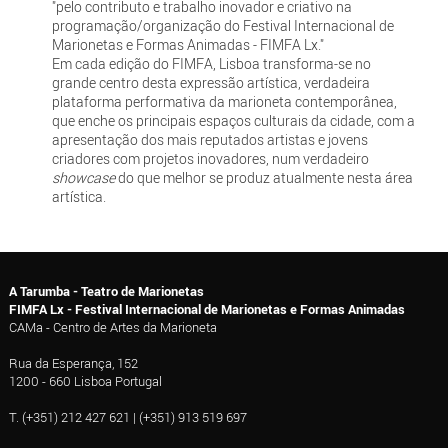
"pelo contributo e trabalho inovador e criativo na
programação/organização do Festival Internacional de
Marionetas e Formas Animadas - FIMFA Lx."
Em cada edição do FIMFA, Lisboa transforma-se no
grande centro desta expressão artística, verdadeira
plataforma performativa da marioneta contemporânea,
que enche os principais espaços culturais da cidade, com a
apresentação dos mais reputados artistas e jovens
criadores com projetos inovadores, num verdadeiro
showcase
do que melhor se produz atualmente nesta área
artística.
A Tarumba - Teatro de Marionetas
FIMFA Lx - Festival Internacional de Marionetas e Formas Animadas
CAMa - Centro de Artes da Marioneta
Rua da Esperança, 152
1200 - 660 Lisboa Portugal
T. (+351) 212 427 621 | (+351) 913 519 697