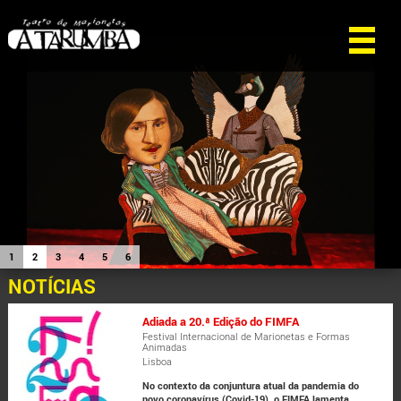
1
2
3
4
5
6
NOTÍCIAS
Adiada a 20.ª Edição do FIMFA
Festival Internacional de Marionetas e Formas
Animadas
Lisboa
No contexto da conjuntura atual da pandemia do
novo coronavírus (Covid-19), o FIMFA lamenta