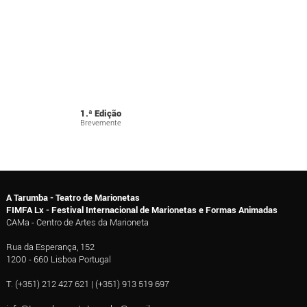
1.ª Edição
Brevemente
A Tarumba - Teatro de Marionetas
FIMFA Lx - Festival Internacional de Marionetas e Formas Animadas
CAMa - Centro de Artes da Marioneta
Rua da Esperança, 152
1200 - 660 Lisboa Portugal
T. (+351) 212 427 621 | (+351) 913 519 697