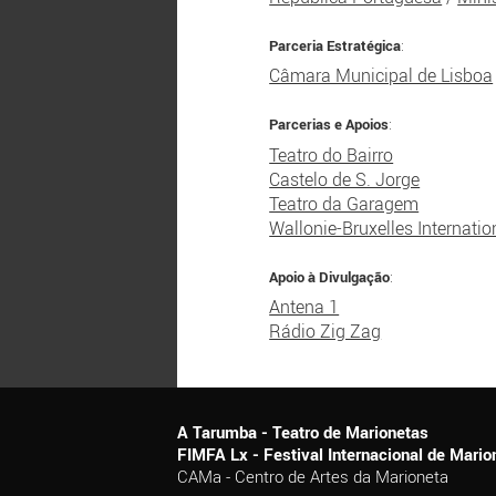
Parceria Estratégica
:
Câmara Municipal de Lisboa
Parcerias e Apoios
:
Teatro do Bairro
Castelo de S. Jorge
Teatro da Garagem
Wallonie-Bruxelles Internatio
Apoio à Divulgação
:
Antena 1
Rádio Zig Zag
A Tarumba - Teatro de Marionetas
FIMFA Lx - Festival Internacional de Mar
CAMa - Centro de Artes da Marioneta