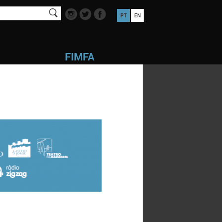
PT
EN
FIMFA