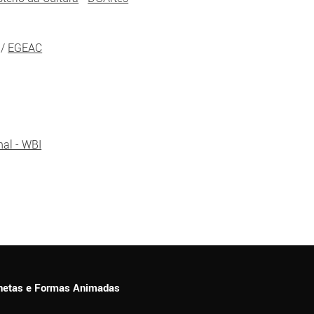
/
EGEAC
nal - WBI
ionetas e Formas Animadas