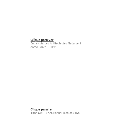
Clique para ver
Entrevista Les Antliaclastes Nada será
como Dante - RTP2
Clique para ler
Time Out, 15 Abr, Raquel Dias da Silva