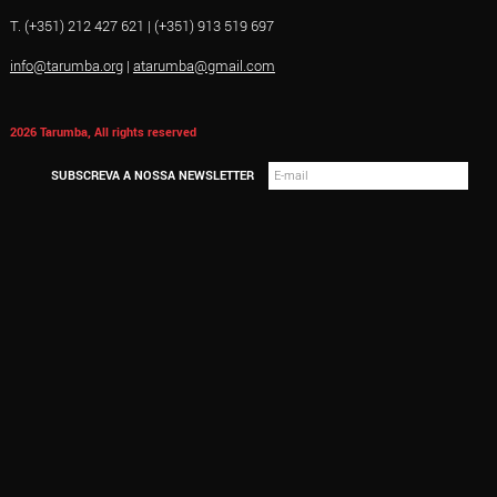
T. (+351) 212 427 621 | (+351) 913 519 697
info@tarumba.org
|
atarumba@gmail.com
2026 Tarumba, All rights reserved
SUBSCREVA A NOSSA NEWSLETTER