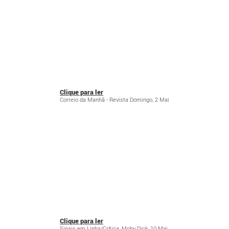
Clique para ler
Correio da Manhã - Revista Domingo, 2 Mai
Clique para ler
Sinais em Linha/Crítica, Moby Dick, 10 Mai,