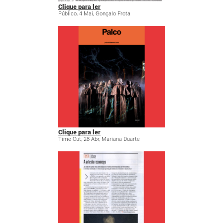
Clique para ler
Público, 4 Mai, Gonçalo Frota
Clique para ler
Time Out, 28 Abr, Mariana Duarte