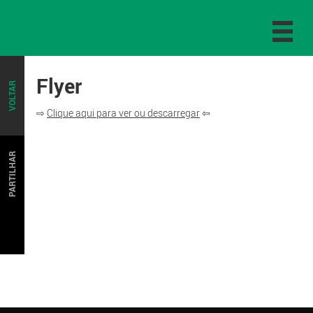
Flyer
VOLTAR
⇨
Clique aqui para ver ou descarregar
⇦
PARTILHAR