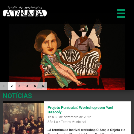
1
2
3
4
5
6
NOTÍCIAS
Projeto Funicular: Workshop com Yael
Rasooly
16 a 18 de dezembro de 2022
São Luiz Teatro Municipal
Já terminou o incrível workshop O Ator, o Objeto e o