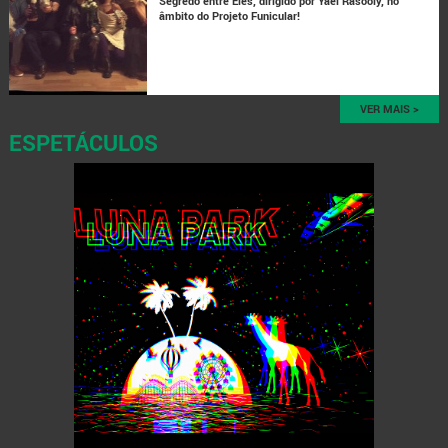
Segredo entre Eles, dirigido por Yael Rasooly, no
âmbito do Projeto Funicular!
VER MAIS >
ESPETÁCULOS