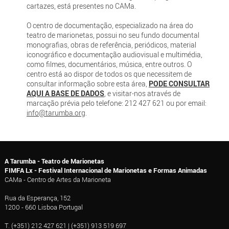
cartazes, está presentes no CAMa.
O centro de documentação, especializado na área do
teatro de marionetas, possui no seu fundo documental
monografias, obras de referência, periódicos, material
iconográfico e documentação audiovisual e multimédia,
como filmes, documentários, música, entre outros. O
centro está ao dispor de todos os que necessitem de
consultar informação sobre esta área,
PODE CONSULTAR
AQUI A BASE DE DADOS
, e visitar-nos através de
marcação prévia pelo telefone: 212 427 621 ou por email:
info@tarumba.org
.
A Tarumba - Teatro de Marionetas
FIMFA Lx - Festival Internacional de Marionetas e Formas Animadas
CAMa - Centro de Artes da Marioneta
Rua da Esperança, 152
1200 - 660 Lisboa Portugal
T. (+351) 212 427 621 | (+351) 913 519 697