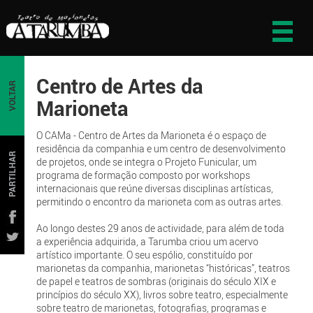
Centro de Artes da
VOLTAR
Marioneta
O CAMa - Centro de Artes da Marioneta é o espaço de
residência da companhia e um centro de desenvolvimento
PARTILHAR
de projetos, onde se integra o Projeto Funicular, um
programa de formação composto por workshops
internacionais que reúne diversas disciplinas artísticas,
permitindo o encontro da marioneta com as outras artes.
Ao longo destes 29 anos de actividade, para além de toda
a experiência adquirida, a Tarumba criou um acervo
artístico importante. O seu espólio, constituído por
marionetas da companhia, marionetas “históricas”, teatros
de papel e teatros de sombras (originais do século XIX e
princípios do século XX), livros sobre teatro, especialmente
sobre teatro de marionetas, fotografias, programas e