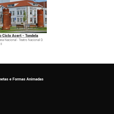
 Ciclo Acert - Tondela
eia Nacional - Teatro Nacional D.
II
ionetas e Formas Animadas