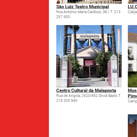
São Luiz Teatro Municipal
LU.C
Rua António Maria Cardoso, 38 / T. 213
Calça
257 650
Centro Cultural da Malaposta
Muse
Pim
Rua de Angola, 2620-492 Olival Basto T.
219 320 940
Campo