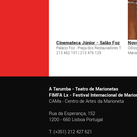
Cinemateca Júnior - Salão Foz
Novo
Palácio Foz - Praça dos Restauradores T.
Odiss
213 462 157 | 213 476 129
Maria 
A Tarumba - Teatro de Marionetas
FIMFA Lx - Festival Internacional de Mar
CAMa - Centro de Artes da Marioneta
Rua da Esperança, 152
1200 - 660 Lisboa Portugal
T. (+351) 212 427 621