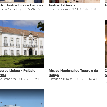
A - Teatro Luís de Camões
Teatro do Bairro
T
da da Ajuda, 80 / T. 215 939 100
Rua Luz Soriano, 63 / T. 213 473 358
R
8
u de Lisboa - Palácio
Museu Nacional do Teatro e da
C
enta
Dança
M
 Grande, 245 / T. 217 513 200
Estrada do Lumiar, 10 / T. 217 567 410
R
2