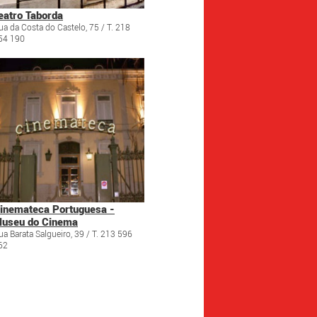
eatro Taborda
ua da Costa do Castelo, 75 / T. 218
54 190
inemateca Portuguesa -
useu do Cinema
ua Barata Salgueiro, 39 / T. 213 596
62