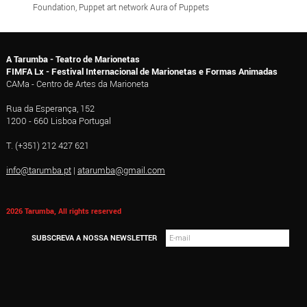
Foundation, Puppet art network Aura of Puppets
A Tarumba - Teatro de Marionetas
FIMFA Lx - Festival Internacional de Marionetas e Formas Animadas
CAMa - Centro de Artes da Marioneta
Rua da Esperança, 152
1200 - 660 Lisboa Portugal
T. (+351) 212 427 621
info@tarumba.pt
|
atarumba@gmail.com
2026 Tarumba, All rights reserved
SUBSCREVA A NOSSA NEWSLETTER