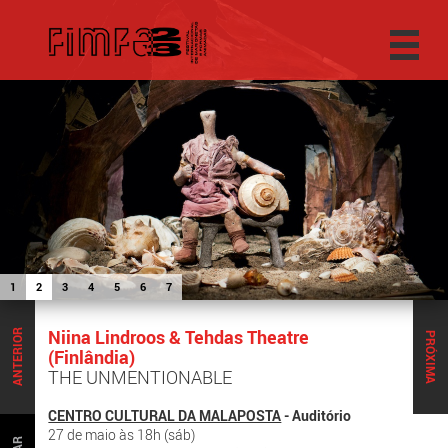
1
2
3
4
5
6
7
Niina Lindroos & Tehdas Theatre
ANTERIOR
PRÓXIMA
(Finlândia)
THE UNMENTIONABLE
CENTRO CULTURAL DA MALAPOSTA
- Auditório
27 de maio às 18h (sáb)