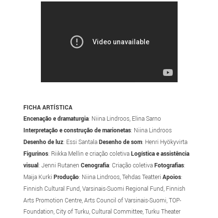
FICHA ARTÍSTICA
Encenação e dramaturgia
: Niina Lindroos, Elina Sarno
Interpretação e construção de marionetas
: Niina Lindroos
Desenho de luz
: Essi Santala
Desenho de som
: Henri Hyökyvirta
Figurinos
: Riikka Mellin e criação coletiva
Logística e assistência
visual
: Jenni Rutanen
Cenografia
: Criação coletiva
Fotografias
:
Maija Kurki
Produção
: Niina Lindroos, Tehdas Teatteri
Apoios
:
Finnish Cultural Fund, Varsinais-Suomi Regional Fund, Finnish
Arts Promotion Centre, Arts Council of Varsinais-Suomi, TOP-
Foundation, City of Turku, Cultural Committee, Turku Theater