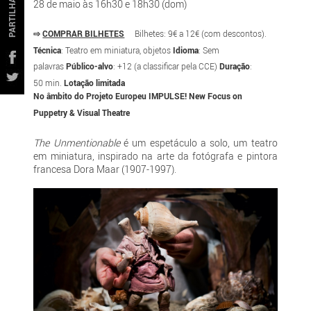
PARTILHAR
28 de maio às 16h30 e 18h30 (dom)
⇨
COMPRAR BILHETES
Bilhetes: 9€ a 12€ (com descontos).
Técnica
: Teatro em miniatura, objetos
Idioma
: Sem
palavras
Público-alvo
: +12 (a classificar pela CCE)
Duração
:
50 min.
Lotação limitada
No âmbito do Projeto Europeu IMPULSE!
New Focus on
Puppetry & Visual Theatre
The Unmentionable
é um espetáculo a solo, um teatro
em miniatura, inspirado na arte da fotógrafa e pintora
francesa Dora Maar (1907-1997).