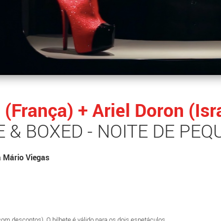
 (França) + Ariel Doron (Is
 & BOXED - NOITE DE PE
a Mário Viegas
(com descontos). O bilhete é válido para os dois espetáculos.