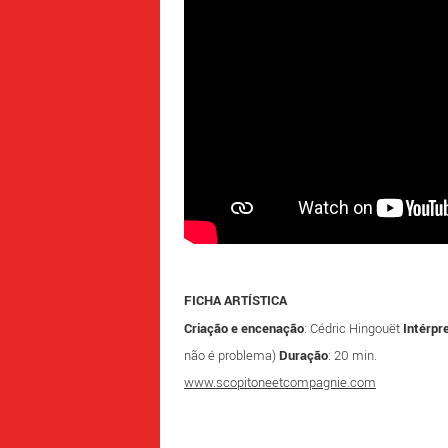
FICHA ARTÍSTICA
Criação e encenação
: Cédric Hingouët
Intérpr
não é problema)
Duração
: 20 min.
www.scopitoneetcompagnie.com