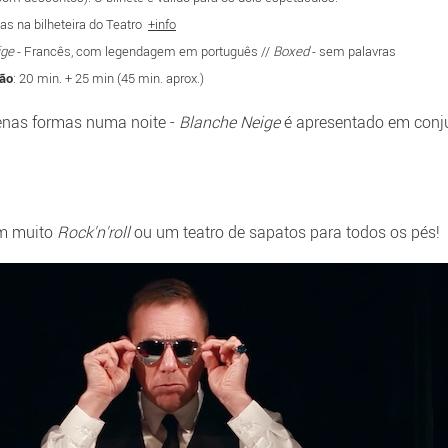
as na bilheteira do Teatro
+info
ige
- Francês, com legendagem em português //
Boxed
- sem palavras
ão
: 20 min. + 25 min (45 min. aprox.)
enas formas numa noite -
Blanche Neige
é apresentado em con
om muito
Rock'n'roll
ou um teatro de sapatos para todos os pés!