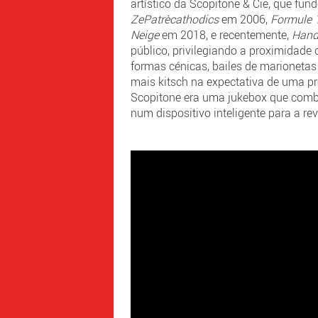
artístico da Scopitone & Cie, que f
ZePatrècathodics
em 2006,
Formule 
Neige
em 2018, e recentemente,
Hand
público, privilegiando a proximidade
formas cénicas, bailes de marionetas
mais kitsch na expectativa de uma p
Scopitone era uma jukebox que com
num dispositivo inteligente para a re