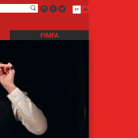
PT
EN
FIMFA