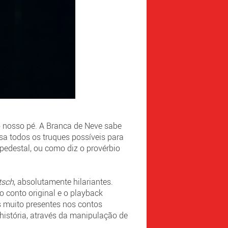
 o nosso pé. A Branca de Neve sabe
usa todos os truques possíveis para
pedestal, ou como diz o provérbio
itsch
, absolutamente hilariantes.
o conto original e o playback
os muito presentes nos contos
 história, através da manipulação de