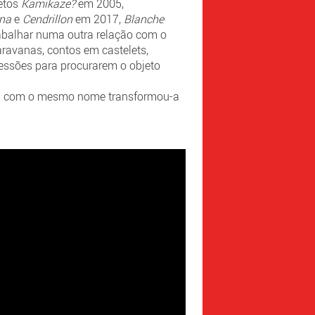
jetos
Kamikaze?
em 2005,
ina
e
Cendrillon
em 2017,
Blanche
rabalhar numa outra relação com o
aravanas, contos em castelets,
ressões para procurarem o objeto
a com o mesmo nome transformou-a