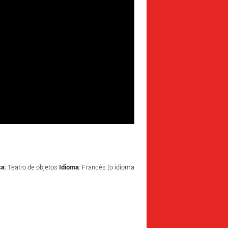
ca
: Teatro de objetos
Idioma
: Francês (o idioma