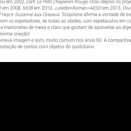
undou em 2002, com
Le Petit Chaperon Rouge
, criou depois os pro
1
em 2008,
MOB
em 2010, J
uliette+Roméo=AESD
em 2013,
Div
 Hop
e
Suzanne aux Oiseaux
. Scopitone afirma a vontade de t
 com os espetadores, de todas as idades, com espetáculos em c
 e marionetas de mesa e claro que gostam de aproveitar as dig
róxima criação!
binava imagem e som, muito comum nos anos 60. A companhi
visitação de contos com objetos do quotidiano.