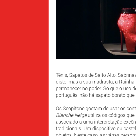
Ténis, Sapatos de Salto Alto, Sabrin
disto, mas a sua madrasta, a Rainha, 
permanecer no poder. Só que o uso de
português: não há sapato bonito que n
Os Scopitone gostam de usar os con
Blanche Neige
utiliza os códigos que 
associado a uma interpretação excêntr
tradicionais. Um dispositivo ou caste
objetos. Neste caso, as várias pers