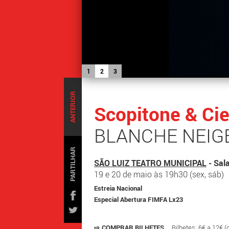
1
2
3
ANTERIOR
Scopitone & Cie
BLANCHE NEIGE
PARTILHAR
SÃO LUIZ TEATRO MUNICIPAL
- Sal
19 e 20 de maio às 19h30 (sex, sáb)
Estreia Nacional
Especial Abertura FIMFA Lx23
⇨
COMPRAR BILHETES
Bilhetes: 6€ a 12€ 