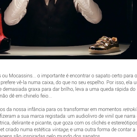
as ou Mocassins... o importante é encontrar o sapato certo para
prefere vê-la numa caixa, do que no seu espelho. Por isso, ela 
 demasiada graxa para dar brilho, leva a uma queda rápida do 
ão dê em chinelo feio...
tos da nossa infância para os transformar em momentos
retrok
fizeram a sua marca registada: um audiolivro de vinil que narra 
ica, delirante e picante, que goza com os clichés e estereótip
let criado numa estética
vintage
, e uma outra forma de contar a
onagens são inspiradas pelo mundo dos sapatos.