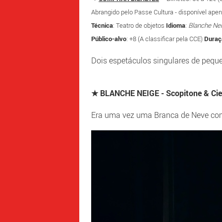
Abrangido pelo Passe Cultura - disponível apen
Técnica
: Teatro de objetos
Idioma
:
Blanche Ne
Público-alvo
: +8 (A classificar pela CCE)
Duraç
Dois espetáculos singulares de pequ
★ BLANCHE NEIGE - Scopitone & Cie
Era uma vez uma Branca de Neve c