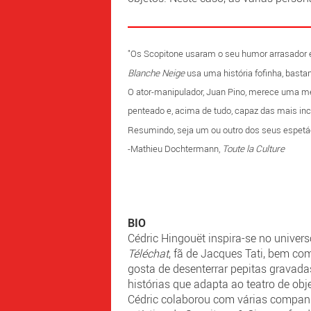
"Os Scopitone usaram o seu humor arrasador e 
Blanche Neige
usa uma história fofinha, bastan
O ator-manipulador, Juan Pino, merece uma m
penteado e, acima de tudo, capaz das mais incrí
Resumindo, seja um ou outro dos seus espetác
-Mathieu Dochtermann,
Toute la Culture
BIO
Cédric Hingouët inspira-se no univer
Téléchat
, fã de Jacques Tati, bem com
gosta de desenterrar pepitas gravadas 
histórias que adapta ao teatro de ob
Cédric colaborou com várias companh