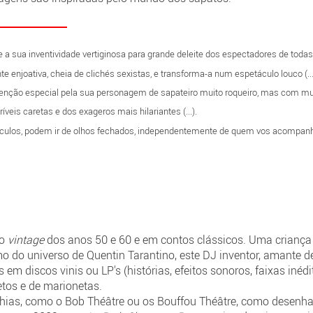
a sua inventividade vertiginosa para grande deleite dos espectadores de todas 
te enjoativa, cheia de clichés sexistas, e transforma-a num espetáculo louco (...
enção especial pela sua personagem de sapateiro muito roqueiro, mas com mu
veis caretas e dos exageros mais hilariantes (...).
ulos, podem ir de olhos fechados, independentemente de quem vos acompanhe 
so
vintage
dos anos 50 e 60 e em contos clássicos. Uma criança
o do universo de Quentin Tarantino, este DJ inventor, amante de
em discos vinis ou LP's (histórias, efeitos sonoros, faixas inédit
jetos e de marionetas.
ias, como o Bob Théâtre ou os Bouffou Théâtre, como desenhado