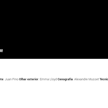
ete
: Juan Pino
Olhar exterior
: Emma Lloyd
Cenografia
: Alexandre Musset
Técni