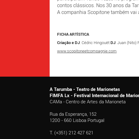
contos clássicos. Nos 30 anos da Tar
A companhia Scopitone também vai 
FICHA ARTÍSTICA
Criação e DJ
: Cédric Hingouët
DJ
: Juan (Nito) 
www.scopitoneetcompagnie.com
A Tarumba - Teatro de Marionetas
FIMFA Lx - Festival Internacional de Mar
CAMa - Centro de Artes da Marioneta
Rua da Esperança, 152
1200 - 660 Lisboa Portugal
T. (+351) 212 427 621