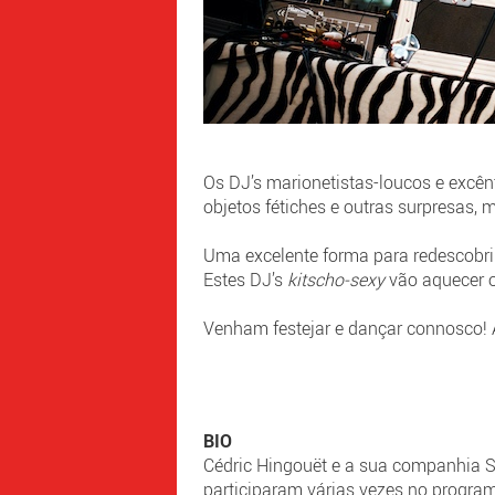
Os DJ’s marionetistas-loucos e excên
objetos fétiches e outras surpresas,
Uma excelente forma para redescobrir
Estes DJ’s
kitscho-sexy
vão aquecer o
Venham festejar e dançar connosco! 
BIO
Cédric Hingouët e a sua companhia S
participaram várias vezes no progra