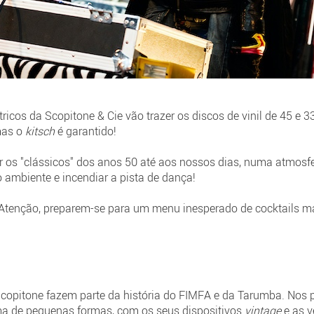
tricos da Scopitone & Cie vão trazer os discos de vinil de 45 e
 mas o
kitsch
é garantido!
 os "clássicos" dos anos 50 até aos nossos dias, numa atmosfer
 ambiente e incendiar a pista de dança!
Atenção, preparem-se para um menu inesperado de cocktails mar
copitone fazem parte da história do FIMFA e da Tarumba. Nos 
ma de pequenas formas, com os seus dispositivos
vintage
e as v