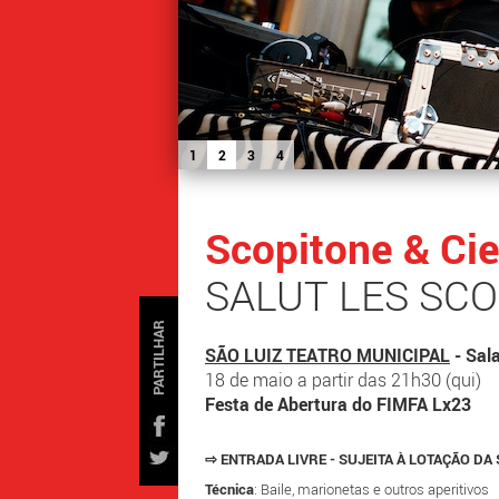
1
2
3
4
Scopitone & Cie
SALUT LES SCO
PARTILHAR
SÃO LUIZ TEATRO MUNICIPAL
- Sal
18 de maio a partir das 21h30 (qui)
Festa de Abertura do FIMFA Lx23
⇨ ENTRADA LIVRE - SUJEITA À LOTAÇÃO D
Técnica
: Baile, marionetas e outros aperitivos