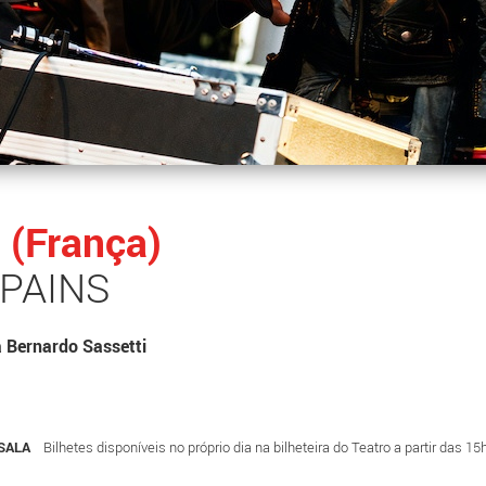
 (França)
PAINS
a Bernardo Sassetti
A SALA
Bilhetes disponíveis no próprio dia na bilheteira do Teatro a partir das 15h