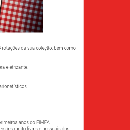
 33 rotações da sua coleção, bem como
a eletrizante.
ionetísticos.
primeiros anos do FIMFA
ersões muito livres e pessoais dos