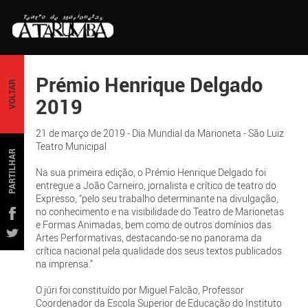
Prémio Henrique Delgado
VOLTAR
2019
21 de março de 2019 - Dia Mundial da Marioneta - São Luiz
Teatro Municipal
PARTILHAR
Na sua primeira edição, o Prémio Henrique Delgado foi
entregue a João Carneiro, jornalista e crítico de teatro do
Expresso, “pelo seu trabalho determinante na divulgação,
no conhecimento e na visibilidade do Teatro de Marionetas
e Formas Animadas, bem como de outros domínios das
Artes Performativas, destacando-se no panorama da
crítica nacional pela qualidade dos seus textos publicados
na imprensa.”
O júri foi constituído por Miguel Falcão, Professor
Coordenador da Escola Superior de Educação do Instituto