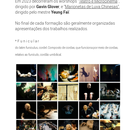
Em 2023 decorreram os worshops “
Teatro e Microcinema
”,
dirigido por
Gavin Glover
; e “
Marionetas de Luva Chinesas”
,
dirigido pelo mestre
Yeung Faï
.
No final de cada formação são geralmente organizadas
apresentações dos trabalhos realizados.
* F u n i c u l a r
do latim funiculus, cordel. Composto de cordas; que funciona por meio de cordas;
relativo ao funículo, cordão umbilical.