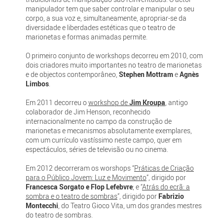
manipulador tem que saber controlar e manipular o seu
corpo, a sua voz e, simultaneamente, apropriar-se da
diversidade e liberdades estéticas que o teatro de
marionetas e formas animadas permite.
O primeiro conjunto de workshops decorreu em 2010, com
dois criadores muito importantes no teatro de marionetas
e de objectos contemporâneo,
Stephen Mottram
e
Agnès
Limbos
.
Em 2011 decorreu o
workshop de
Jim Kroupa
, antigo
colaborador de Jim Henson, reconhecido
internacionalmente no campo da construção de
marionetas e mecanismos absolutamente exemplares,
com um currículo vastíssimo neste campo, quer em
espectáculos, séries de televisão ou no cinema.
Em 2012 decorreram os worshops “
Práticas de Criação
para o Público Jovem: Luz e Movimento
”, dirigido por
Francesca Sorgato e Flop Lefebvre
; e “
Atrás do ecrã: a
sombra e o teatro de sombras
”, dirigido por
Fabrizio
Montecchi
, do Teatro Gioco Vita, um dos grandes mestres
do teatro de sombras.