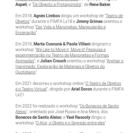
Aspeli
; e "
De Objecto a Protagonista
", de
Rene Baker
.
Em 2018,
Agnès Limbos
dirigiu um workshop de "
Teatro de
Objetos
" durante o FIMFA Lx18 e
Jimmy Grimes
orientou o
workshop "
Dar Vida a Marionetas: Manipulação e
Encenação
".
Em 2019,
Marta Cuscunà & Paola Villani
dirigiram o
workshop "
We Like to Move it, Move it! Pesquisa e
experimentação no Teatro de Marionetas e Formas
Animadas
"; e
Julian Crouch
orientou o workshop "
Animar o
Inanimado: Exploração de Materiais e Objetos do
Quotidiano
".
Em 2021 decorreu o workshop online "
O Teatro de Objetos
e o Teatro Virtual
", dirigido por
Ariel Doron
durante o FIMFA
Lx21.
Em 2022 foi realizado o workshop "
Os Bonecos de Santo
Aleixo
", orientado por José Russo e Ana Meira, dos
Bonecos de Santo Aleixo
; e
Yael Rasooly
dirigiu o
workshop "
O Ator, o Objeto e o Segredo entre eles
".