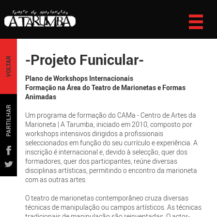
-Projeto Funicular-
VOLTAR
Plano de Workshops Internacionais
Formação na Área do Teatro de Marionetas e Formas
Animadas
PARTILHAR
Um programa de formação do CAMa - Centro de Artes da
Marioneta | A Tarumba, iniciado em 2010, composto por
workshops intensivos dirigidos a profissionais
seleccionados em função do seu currículo e experiência. A
inscrição é internacional e, devido à selecção, quer dos
formadores, quer dos participantes, reúne diversas
disciplinas artísticas, permitindo o encontro da marioneta
com as outras artes.
O teatro de marionetas contemporâneo cruza diversas
técnicas de manipulação ou campos artísticos. As técnicas
tradicionais de manipulação são reinventadas. O actor-