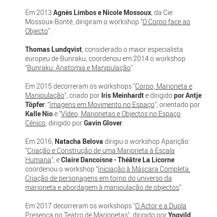
Em 2013
Agnès Limbos e Nicole Mossoux
, da Cie
Mossoux-Bonté, dirigiram o workshop “
O Corpo face ao
Objecto
”.
Thomas Lundqvist
, considerado o maior especialista
europeu de Bunraku, coordenou em 2014 o workshop
“
Bunraku: Anatomia e Manipulação
”.
Em 2015 decorreram os workshops “
Corpo, Marioneta e
Manipulação
”, criado por
Iris Meinhardt
e dirigido
por Antje
Töpfer
; “
Imagens em Movimento no Espaço
”, orientado por
Kalle Nio
e “
Vídeo, Marionetas e Objectos no Espaço
Cénico
, dirigido por
Gavin Glover
.
Em 2016,
Natacha Belova
dirigiu o workshop Aparição:
“
Criação e Construção de uma Marioneta à Escala
Humana
”; e
Claire Dancoisne - Théâtre La Licorne
coordenou o workshop “
Iniciação à Máscara Completa.
Criação de personagens em torno do universo da
marioneta e abordagem à manipulação de objectos
”.
Em 2017 decorreram os workshops "
O Actor e a Dupla
Presença no Teatro de Marionetas
", dirigido por
Yngvild