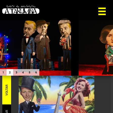
1
2
3
4
5
6
VOLTAR