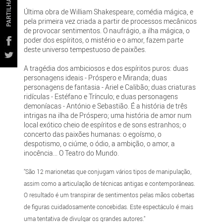
PARTILHAR
Última obra de William Shakespeare, comédia mágica, e
pela primeira vez criada a partir de processos mecânicos
de provocar sentimentos. O naufrágio, a ilha mágica, o
poder dos espíritos, o mistério e o amor, fazem parte
deste universo tempestuoso de paixões.
A tragédia dos ambiciosos e dos espíritos puros: duas
personagens ideais - Próspero e Miranda; duas
personagens de fantasia - Ariel e Calibão; duas criaturas
ridículas - Estéfano e Trínculo; e duas personagens
demoníacas - António e Sebastião. É a história de três
intrigas na ilha de Próspero; uma história de amor num
local exótico cheio de espíritos e de sons estranhos; o
concerto das paixões humanas: o egoísmo, o
despotismo, o ciúme, o ódio, a ambição, o amor, a
inocência... O Teatro do Mundo.
"São 12 marionetas que conjugam vários tipos de manipulação,
assim como a articulação de técnicas antigas e contemporâneas.
O resultado é um transpirar de sentimentos pelas mãos cobertas
de figuras cuidadosamente concebidas. Este espectáculo é mais
uma tentativa de divulgar os grandes autores."