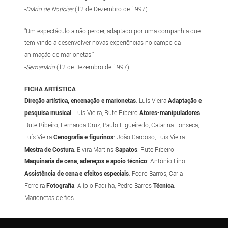
-
Diário de Notícias
(12 de Dezembro de 1997)
"Um espectáculo a não perder, adaptado por uma companhia que
tem vindo a desenvolver novas experiências no campo da
animação de marionetas."
-
Semanário
(12 de Dezembro de 1997)
FICHA ARTÍSTICA
Direção artística, encenação e marionetas
: Luís Vieira
Adaptação e
pesquisa musical
: Luís Vieira, Rute Ribeiro
Atores-manipuladores
:
Rute Ribeiro, Fernanda Cruz, Paulo Figueiredo, Catarina Fonseca,
Luís Vieira
Cenografia e figurinos
: João Cardoso, Luís Vieira
Mestra de Costura
: Elvira Martins
Sapatos
: Rute Ribeiro
Maquinaria de cena, adereços e apoio técnico
: António Lino
Assistência de cena e efeitos especiais
: Pedro Barros, Carla
Ferreira
Fotografia
: Alípio Padilha, Pedro Barros
Técnica
:
Marionetas de fios