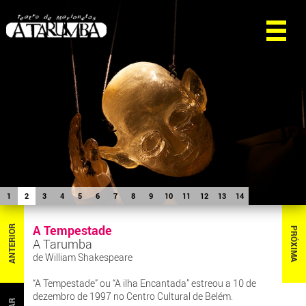
1
2
3
4
5
6
7
8
9
10
11
12
13
14
A Tempestade
ANTERIOR
PRÓXIMA
A Tarumba
de William Shakespeare
“A Tempestade” ou “A ilha Encantada” estreou a 10 de
dezembro de 1997 no Centro Cultural de Belém.