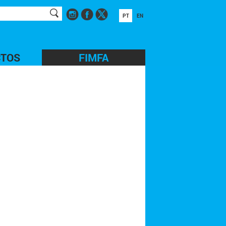
PT
EN
CTOS
FIMFA