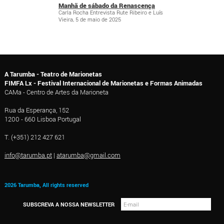
Manhã de sábado da Renascença
Carla Rocha Entrevista Rute Ribeiro e Luís
Vieira, 5 de maio de 2025
A Tarumba - Teatro de Marionetas
FIMFA Lx - Festival Internacional de Marionetas e Formas Animadas
CAMa - Centro de Artes da Marioneta
Rua da Esperança, 152
1200 - 660 Lisboa Portugal
T. (+351) 212 427 621
info@tarumba.pt
|
atarumba@gmail.com
2026 Tarumba, All rights reserved
SUBSCREVA A NOSSA NEWSLETTER