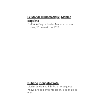
Le Monde Diplomatique, Mónica
Baptista
FIMFA: A Sagração das Marionetas em
Lisboa, 26 de maio de 2025
Público, Gonçalo Frota
Mudar de vida no FIMFA: a norueguesa
Yngvild Aspeli enfrenta Ibsen, 8 de maio de
2025