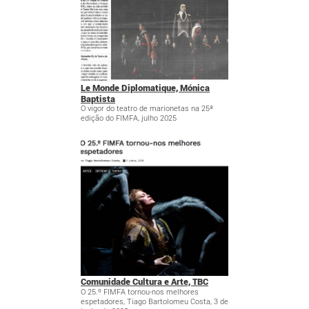
Le Monde Diplomatique, Mónica
Baptista
O vigor do teatro de marionetas na 25ª
edição do FIMFA, julho 2025
Comunidade Cultura e Arte, TBC
O 25.º FIMFA tornou-nos melhores
espetadores, Tiago Bartolomeu Costa, 3 de