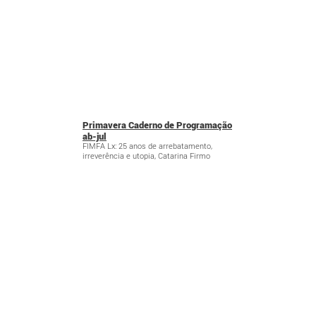
Primavera Caderno de Programação
ab-jul
FIMFA Lx: 25 anos de arrebatamento,
irreverência e utopia, Catarina Firmo