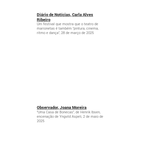
Diário de Notícias, Carla Alves
Ribeiro
Um festival que mostra que o teatro de
marionetas é também "pintura, cinema,
ritmo e dança", 28 de março de 2025
Observador, Joana Moreira
“Uma Casa de Bonecas”, de Henrik Ibsen,
encenação de Yngvild Aspeli, 2 de maio de
2025