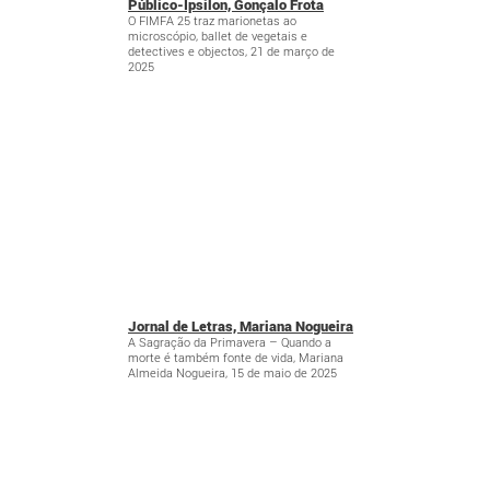
Público-Ípsilon, Gonçalo Frota
O FIMFA 25 traz marionetas ao
microscópio, ballet de vegetais e
detectives e objectos, 21 de março de
2025
Jornal de Letras, Mariana Nogueira
A Sagração da Primavera – Quando a
morte é também fonte de vida, Mariana
Almeida Nogueira, 15 de maio de 2025