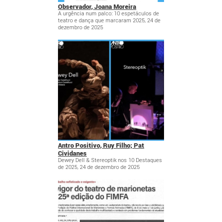
Observador, Joana Moreira
A urgência num palco: 10 espetáculos de
teatro e dança que marcaram 2025, 24 de
dezembro de 2025
Antro Positivo, Ruy Filho; Pat
Cividanes
Dewey Dell & Stereoptik nos 10 Destaques
de 2025, 24 de dezembro de 2025