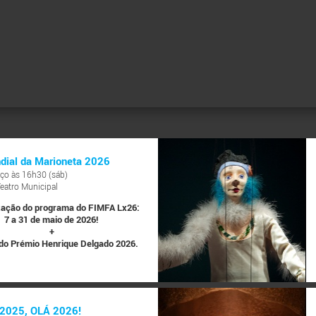
dial da Marioneta 2026
ço às 16h30 (sáb)
Teatro Municipal
ação do programa do FIMFA Lx26:
7 a 31 de maio de 2026!
+
do Prémio Henrique Delgado 2026.
2025, OLÁ 2026!