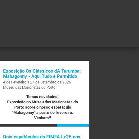
Exposição Os Clássicos d'A Tarumba:
Mahagonny - Aqui Tudo é Permitido
4 de Fevereiro a 27 de Setembro de 2026
Museu das Marionetas do Porto
Temos novidades!
Exposição no Museu das Marionetas do
Porto sobre o nosso espetáculo
"Mahagonny" a partir de fevereiro.
Venham!!
VER MAIS >
Dois espetáculos do FIMFA Lx25 nos