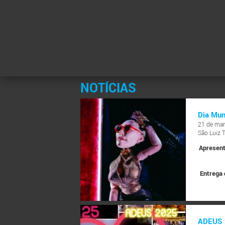
NOTÍCIAS
Dia Mun
21 de mar
São Luiz 
Apresent
Entrega 
ADEUS 