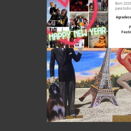
ESPETÁCULOS
Bom 202
para todo
Agradece
P
Festi