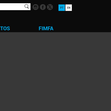
PT
EN
CTOS
FIMFA