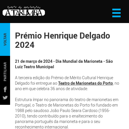
Prémio Henrique Delgado
VOLTAR
2024
21 de março de 2024 - Dia Mundial da Marioneta - São
PARTILHAR
Luiz Teatro Municipal
A terceira edição do Prémio de Mérito Cultural Henrique
Delgado foi entregue ao
Teatro de Marionetas do Porto
, no
ano em que celebra 36 anos de atividade.
Estrutura ímpar no panorama do teatro de marionetas em
Portugal, o Teatro de Marionetas do Porto foi fundado em
1988 pelo saudoso João Paulo Seara Cardoso (1956-
2010), tendo contribuído para o enaltecimento do
panorama português da marioneta e para o seu
reconhecimento internacional.