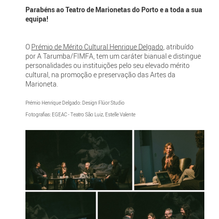
Parabéns ao Teatro de Marionetas do Porto e a toda a sua
equipa!
O
Prémio de Mérito Cultural Henrique Delgado
, atribuído
por A Tarumba/FIMFA, tem um caráter bianual e distingue
personalidades ou instituições pelo seu elevado mérito
cultural, na promoção e preservação das Artes da
Marioneta.
Prémio Henrique Delgado: Design Flúor Studio
Fotografias: EGEAC - Teatro São Luiz, Estelle Valente