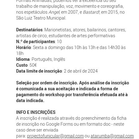
Formas Animadas, pudemos ver a excelência do seu
trabalho de manipulação, voz, movimento e coreografia,
nos espetáculos
Angel
, em 2007, e
Bastard!
, em 2015, no
São Luiz Teatro Municipal.
Destinatários
: Marionetistas, atores, bailarinos, cantores,
artistas de circo, estudantes de artes performativas
N.º de participantes
: 10
Horário
: Sexta a domingo das 10h às 13h e das 14h30 às
18h
Idioma
: Português, Inglês
Custo
: 50€
Data limite de inscrição
: 2 de abril de 2024
Seleção por ordem de inscrição. Após análise da inscrição
é comunicada a sua aceitação e indicada a forma de
pagamento do workshop por transferência efetuada até à
data indicada.
INFO E INSCRIÇÕES
A inscrição é realizada através do preenchimento da ficha
de inscrição no Google Forms ou em formato doc - neste
caso deve ser enviada
para:
projectofunicular@gmail.com
ou
atarumba@gmail.com