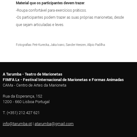
Material que os participantes devem trazer
:
-Roupa confortável para exercícios práticos.
-Os participantes podem trazer as suas próprias marionetas, desde
que sejam articuladas e leves.
Fotografias: Petr Kurecka, Jaka Ivanc, Sander Heezen, Alípio Padilha
A Tarumba - Teatro de Marionetas
FIMFA Lx - Festival Internacional de Marionetas e Formas Animadas
CAMa - Centro de Artes da Marioneta
Rua da Esperança, 152
1200 - 660 Lisboa Portugal
T. (+351) 212 427 621
info@tarumba.pt
|
atarumba@gmail.com