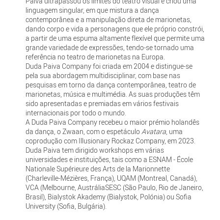
Paiva ultrapassou os limites do teatro visual e criou uma
linguagem singular, em que mistura a dança
contemporânea e a manipulação direta de marionetas,
dando corpo e vida a personagens que ele próprio constrói,
a partir de uma espuma altamente flexível que permite uma
grande variedade de expressões, tendo-se tornado uma
referência no teatro de marionetas na Europa.
Duda Paiva Company foi criada em 2004 e distingue-se
pela sua abordagem multidisciplinar, com base nas
pesquisas em torno da dança contemporânea, teatro de
marionetas, música e multimédia. As suas produções têm
sido apresentadas e premiadas em vários festivais
internacionais por todo o mundo.
A Duda Paiva Company recebeu o maior prémio holandês
da dança, o Zwaan, com o espetáculo
Avatara
, uma
coprodução com Illusionary Rockaz Company, em 2023.
Duda Paiva tem dirigido workshops em várias
universidades e instituições, tais como a ESNAM - École
Nationale Supérieure des Arts de la Marionnette
(Charleville-Mézières, França), UQAM (Montreal, Canadá),
VCA (Melbourne, AustráliaSESC (São Paulo, Rio de Janeiro,
Brasil), Bialystok Akademy (Bialystok, Polónia) ou Sofia
University (Sofia, Bulgária).