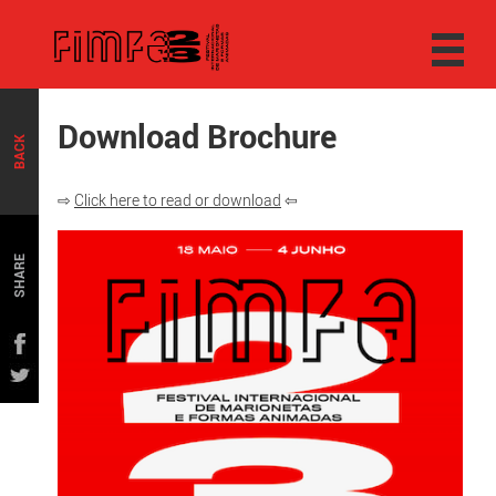
Download Brochure
BACK
⇨
Click here to read or download
⇦
SHARE