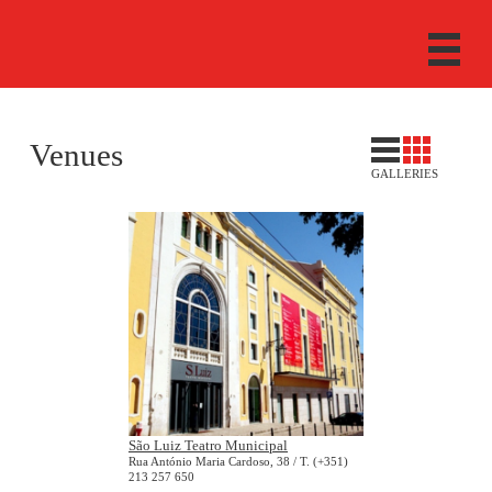
Venues
GALLERIES
São Luiz Teatro Municipal
Rua António Maria Cardoso, 38 / T. (+351)
213 257 650