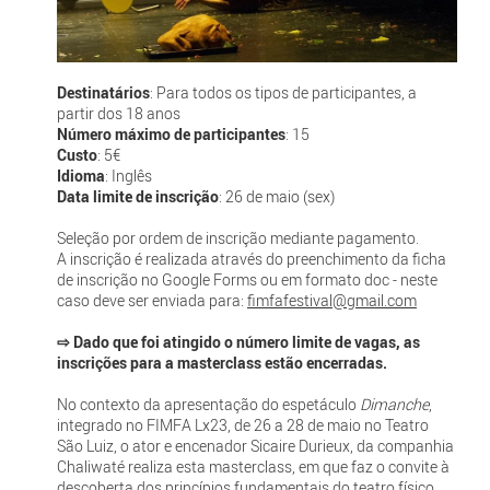
Destinatários
: Para todos os tipos de participantes, a
partir dos 18 anos
Número máximo de participantes
: 15
Custo
: 5€
Idioma
: Inglês
Data limite de inscrição
: 26 de maio (sex)
Seleção por ordem de inscrição mediante pagamento.
A inscrição é realizada através do preenchimento da ficha
de inscrição no Google Forms ou em formato doc - neste
caso deve ser enviada para:
fimfafestival@gmail.com
⇨ Dado que foi atingido o número limite de vagas, as
inscrições para a masterclass estão encerradas.
No contexto da apresentação do espetáculo
Dimanche
,
integrado no FIMFA Lx23, de 26 a 28 de maio no Teatro
São Luiz, o ator e encenador Sicaire Durieux, da companhia
Chaliwaté realiza esta masterclass, em que faz o convite à
descoberta dos princípios fundamentais do teatro físico,