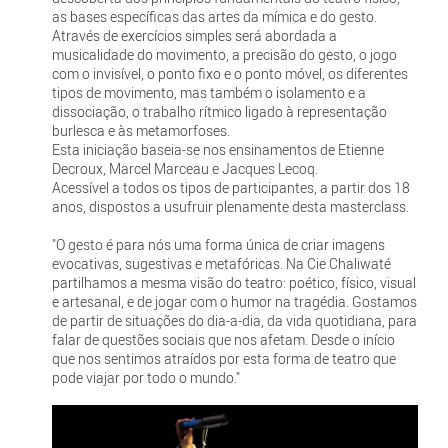
as bases específicas das artes da mímica e do gesto.
Através de exercícios simples será abordada a
musicalidade do movimento, a precisão do gesto, o jogo
com o invisível, o ponto fixo e o ponto móvel, os diferentes
tipos de movimento, mas também o isolamento e a
dissociação, o trabalho rítmico ligado à representação
burlesca e às metamorfoses.
Esta iniciação baseia-se nos ensinamentos de Etienne
Decroux, Marcel Marceau e Jacques Lecoq.
Acessível a todos os tipos de participantes, a partir dos 18
anos, dispostos a usufruir plenamente desta masterclass.
"O gesto é para nós uma forma única de criar imagens
evocativas, sugestivas e metafóricas. Na Cie Chaliwaté
partilhamos a mesma visão do teatro: poético, físico, visual
e artesanal, e de jogar com o humor na tragédia. Gostamos
de partir de situações do dia-a-dia, da vida quotidiana, para
falar de questões sociais que nos afetam. Desde o início
que nos sentimos atraídos por esta forma de teatro que
pode viajar por todo o mundo."