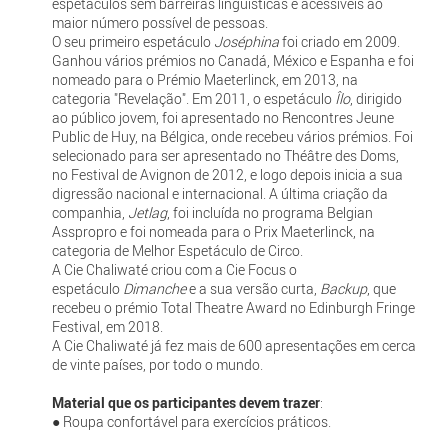
espetáculos sem barreiras linguísticas e acessíveis ao
maior número possível de pessoas.
O seu primeiro espetáculo
Joséphina
foi criado em 2009.
Ganhou vários prémios no Canadá, México e Espanha e foi
nomeado para o Prémio Maeterlinck, em 2013, na
categoria "Revelação". Em 2011, o espetáculo
Îlo
, dirigido
ao público jovem, foi apresentado no Rencontres Jeune
Public de Huy, na Bélgica, onde recebeu vários prémios. Foi
selecionado para ser apresentado no Théâtre des Doms,
no Festival de Avignon de 2012, e logo depois inicia a sua
digressão nacional e internacional. A última criação da
companhia,
Jetlag
, foi incluída no programa Belgian
Asspropro e foi nomeada para o Prix Maeterlinck, na
categoria de Melhor Espetáculo de Circo.
A Cie Chaliwaté criou com a Cie Focus o
espetáculo
Dimanche
e a sua versão curta,
Backup
, que
recebeu o prémio Total Theatre Award no Edinburgh Fringe
Festival, em 2018.
A Cie Chaliwaté já fez mais de 600 apresentações em cerca
de vinte países, por todo o mundo.
Material que os participantes devem trazer
:
● Roupa confortável para exercícios práticos.