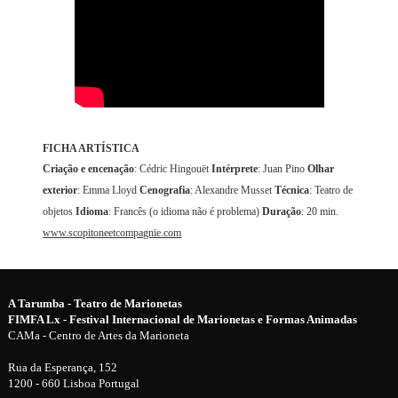
FICHA ARTÍSTICA
Criação e encenação
: Cédric Hingouët
Intérprete
: Juan Pino
Olhar
exterior
: Emma Lloyd
Cenografia
: Alexandre Musset
Técnica
: Teatro de
objetos
Idioma
: Francês (o idioma não é problema)
Duração
: 20 min.
www.scopitoneetcompagnie.com
A Tarumba - Teatro de Marionetas
FIMFA Lx - Festival Internacional de Marionetas e Formas Animadas
CAMa - Centro de Artes da Marioneta
Rua da Esperança, 152
1200 - 660 Lisboa Portugal