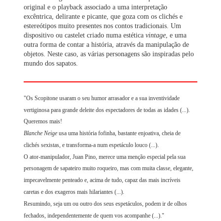
original e o playback associado a uma interpretação
excêntrica, delirante e picante, que goza com os clichés e
estereótipos muito presentes nos contos tradicionais. Um
dispositivo ou castelet criado numa estética
vintage
, e uma
outra forma de contar a história, através da manipulação de
objetos. Neste caso, as várias personagens são inspiradas pelo
mundo dos sapatos.
"Os Scopitone usaram o seu humor arrasador e a sua inventividade
vertiginosa para grande deleite dos espectadores de todas as idades (...).
Queremos mais!
Blanche Neige
usa uma história fofinha, bastante enjoativa, cheia de
clichés sexistas, e transforma-a num espetáculo louco (...).
O ator-manipulador, Juan Pino, merece uma menção especial pela sua
personagem de sapateiro muito roqueiro, mas com muita classe, elegante,
impecavelmente penteado e, acima de tudo, capaz das mais incríveis
caretas e dos exageros mais hilariantes (...).
Resumindo, seja um ou outro dos seus espetáculos, podem ir de olhos
fechados, independentemente de quem vos acompanhe (...)."