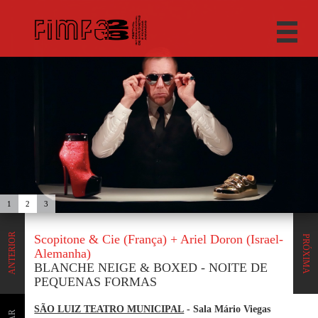
1
2
3
ANTERIOR
Scopitone & Cie (França) + Ariel Doron (Israel-
PRÓXIMA
Alemanha)
BLANCHE NEIGE & BOXED - NOITE DE
PEQUENAS FORMAS
SÃO LUIZ TEATRO MUNICIPAL
- Sala Mário Viegas