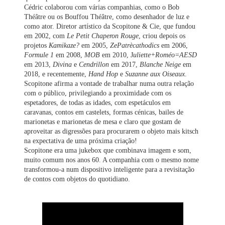
Cédric colaborou com várias companhias, como o Bob
Théâtre ou os Bouffou Théâtre, como desenhador de luz e
como ator. Diretor artístico da Scopitone & Cie, que fundou
em 2002, com
Le Petit Chaperon Rouge
, criou depois os
projetos
Kamikaze?
em 2005,
ZePatrècathodics
em 2006,
Formule 1
em 2008,
MOB
em 2010, J
uliette+Roméo=AESD
em 2013,
Divina
e
Cendrillon
em 2017,
Blanche Neige
em
2018, e recentemente,
Hand Hop
e
Suzanne aux Oiseaux
.
Scopitone afirma a vontade de trabalhar numa outra relação
com o público, privilegiando a proximidade com os
espetadores, de todas as idades, com espetáculos em
caravanas, contos em castelets, formas cénicas, bailes de
marionetas e marionetas de mesa e claro que gostam de
aproveitar as digressões para procurarem o objeto mais kitsch
na expectativa de uma próxima criação!
Scopitone era uma jukebox que combinava imagem e som,
muito comum nos anos 60. A companhia com o mesmo nome
transformou-a num dispositivo inteligente para a revisitação
de contos com objetos do quotidiano.