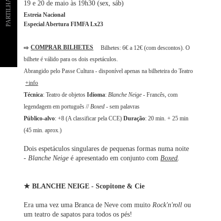
PARTILHAR
19 e 20 de maio às 19h30 (sex, sáb)
Estreia Nacional
Especial Abertura FIMFA Lx23
⇨
COMPRAR BILHETES
Bilhetes: 6€ a 12€ (com descontos). O
bilhete é válido para os dois espetáculos.
Abrangido pelo Passe Cultura - disponível apenas na bilheteira do Teatro
+info
Técnica
: Teatro de objetos
Idioma
:
Blanche Neige
- Francês, com
legendagem em português //
Boxed
- sem palavras
Público-alvo
: +8 (A classificar pela CCE)
Duração
: 20 min. + 25 min
(45 min. aprox.)
Dois espetáculos singulares de pequenas formas numa noite
-
Blanche Neige
é apresentado em conjunto com
Boxed
.
★ BLANCHE NEIGE - Scopitone & Cie
Era uma vez uma Branca de Neve com muito
Rock'n'roll
ou
um teatro de sapatos para todos os pés!