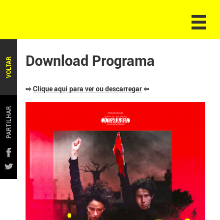
Download Programa
VOLTAR
⇨
Clique aqui para ver ou descarregar
⇦
PARTILHAR