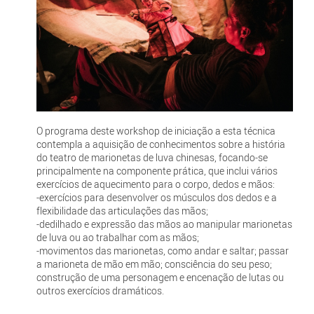
O programa deste workshop de iniciação a esta técnica
contempla a aquisição de conhecimentos sobre a história
do teatro de marionetas de luva chinesas, focando-se
principalmente na componente prática, que inclui vários
exercícios de aquecimento para o corpo, dedos e mãos:
-exercícios para desenvolver os músculos dos dedos e a
flexibilidade das articulações das mãos;
-dedilhado e expressão das mãos ao manipular marionetas
de luva ou ao trabalhar com as mãos;
-movimentos das marionetas, como andar e saltar; passar
a marioneta de mão em mão; consciência do seu peso;
construção de uma personagem e encenação de lutas ou
outros exercícios dramáticos.