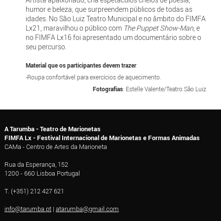
humor e beleza, que surpreendem públicos de todas as
idades. No São Luiz Teatro Municipal e no âmbito do FIMFA
Lx21, maravilhou o público com
The Puppet Show-Man
, e
no FIMFA Lx16 foi apresentado um documentário sobre o
seu percurso.
Material que os participantes devem trazer
:
-Roupa confortável para exercícios de aquecimento.
Fotografias
: Estelle Valente/Teatro São Luiz
A Tarumba - Teatro de Marionetas
FIMFA Lx - Festival Internacional de Marionetas e Formas Animadas
CAMa - Centro de Artes da Marioneta
Rua da Esperança, 152
1200 - 660 Lisboa Portugal
T. (+351) 212 427 621
info@tarumba.pt
|
atarumba@gmail.com