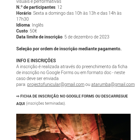
visuais e performativas
N.º de participantes
: 12
Horário
: Sexta a domingo das 10h às 13h e das 14h às
17h30
Idioma
: Inglês
Custo
: 50€
Data limite de inscrição
: 5 de dezembro de 2023
Seleção por ordem de inscrição mediante pagamento.
INFO E INSCRIÇÕES
A inscrição é realizada através do preenchimento da ficha
de inscrição no Google Forms ou em formato doc - neste
caso deve ser enviada
para:
projectofunicular@gmail.com
ou
atarumba@gmail.com
⇨
FICHA DE INSCRIÇÃO:
NO GOOGLE FORMS OU DESCARREGUE
AQUI
(inscrições terminadas).