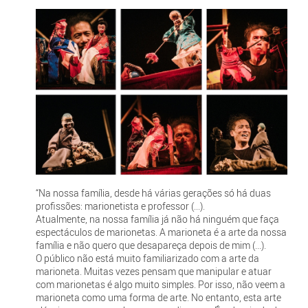
“Na nossa família, desde há várias gerações só há duas
profissões: marionetista e professor (...).
Atualmente, na nossa família já não há ninguém que faça
espectáculos de marionetas. A marioneta é a arte da nossa
família e não quero que desapareça depois de mim (...).
O público não está muito familiarizado com a arte da
marioneta. Muitas vezes pensam que manipular e atuar
com marionetas é algo muito simples. Por isso, não veem a
marioneta como uma forma de arte. No entanto, esta arte