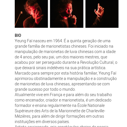
BIO
Yeung Faï nasceu em 1964. É a quinta geração de uma
grande família de marionetistas chineses. Foi iniciado na
manipulação de marionetas de luva chinesas com a idade
de 4 anos, pelo seu pai, um dos maiores mestres, que
acabou por ser perseguido durante a Revolução Cultural, o
que deixará sinais indeléveis na sua prática artística.
Marcado para sempre por esta história familiar, Yeung Faï
aprimorou obstinadamente a manipulação e a construção
de marionetas de luva chinesas, apresentando-se com
grande sucesso por todo o mundo.
Atualmente vive em França e para além do seu trabalho
como encenador, criador e marionetista, é um dedicado
formador e ensina regularmente na École Nationale
Supérieure des Arts de la Marionnette de Charleville-
Mézières, para além de dirigir formações em outras
instituições em diversos países.
Artista apaixonado, cria espetáculos cheios de poesia,