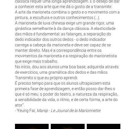
clássica requer uma longa aprendizagem. É o desejo de dar
a conhecer esta arte que me dá o gosto de a transmitir.
A arte da marioneta combina o gesto e o movimento com a
pintura, a escultura e outros conhecimentos (...).
A marioneta de luva chinesa exige um grande rigor, uma
ginástica semelhante à da dança clássica. A elasticidade
das mãos é fundamental: as falanges, a separação do
dedo indicador dos outros dedos - o dedo indicador
carrega a cabeça da marioneta e deve ser capaz de se
manter direito. Mas é a correspondência entre os
movimentos da marioneta e a respiração do marionetista
que exige mais trabalho.
No início, dou aos alunos uma boa base, adquirida através
de exercícios, uma gramática dos dedos e das mãos.
Transmito o que eu próprio aprendi.
É preciso tempo para que os alunos ultrapassem esta
primeira fase de aprendizagem, e então posso dar-lhes o
que é só meu: o poder do teatro, a natureza da respiração,
a sensibilidade da vida, o ritmo, e de certa forma, a arte do
ator”.
- Yeung Faï,
Manip - Le Jounal de la Marionnette