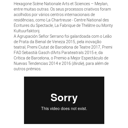
Hexagone Scène Nationale Arts et Sciences – Meylan,
entre muitas outras. Os seus processos criativos foram
acolhidos por vários centros internacionais de
residências, como La Chartreuse - Centre National des
Écritures du Spectacle, La Fabrique de Théâtre ou Monty
Kultuurfaktorij.
A Agrupación Señor Serrano foi galardoada com o Leão
de Prata da Bienal de Veneza 2015, pela inovação
teatral, Premi Ciutat de Barcelona de Teatre 2017, Premi
FAD Sebastià Gasch d'Arts Parateatrals 2015 e, da
Crítica de Barcelona, o Premio a Mejor Espectáculo de
Nuevas Tendencias 2014 e 2016 (
Birdie
), para além de
outros prémios.