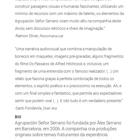
construir paisagens visuais e humanas fascinantes, utilizando um
mínimo de recursos com um máximo de talento, os elementos da
Agrupación Señor Serrano voam muito alto na companhia deste
Birdie
, sem discursos retóricos e cheio de imaginação.”
-Ramon Oliver,
Recomana.cat
“Uma narrativa audiovisual que combina a manipulação de
bonecos em maquetes, imagens pré-gravadas, alguns fragmentos
do filme Os Pássaros de Alfred Hitchcock e, inclusive, um
fragmento de uma entrevista com o famoso realizador. (...) Um
relato que fascina graças à perfeita combinação de todos os
elementos, o espírito poético e o preciosismo na execução. Ah, e
com um final simples e fantástico, que permite aos espectadores
sentir que podem voar (...). E isto tudo é um verdadeiro presente.”
-Santi Fondevila,
Diari Ara
BIO
Agrupación Señor Serrano foi fundada por Àlex Serrano
em Barcelona, em 2006. A companhia cria produções
originais sobre temas fraturantes da experiência