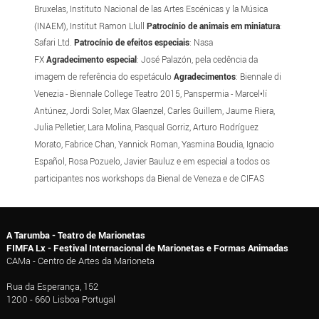
Bruxelas, Instituto Nacional de las Artes Escénicas y la Música
(INAEM), Institut Ramon Llull
Patrocínio de animais em miniatura
:
Safari Ltd.
Patrocínio de efeitos especiais
: Nasa
FX
Agradecimento especial
: José Palazón, pela cedência da
imagem de referência do espetáculo
Agradecimentos
: Biennale di
Venezia - Biennale College Teatro 2015, Panspermia - Marcel•lí
Antúnez, Jordi Soler, Max Glaenzel, Carles Guillem, Jaume Riera,
Julia Pelletier, Lara Molina, Pasqual Gorriz, Arturo Rodríguez
Morato, Fabrice Chan, Yannick Roman, Yasmina Boudia, Ignacio
Español, Rosa Pozuelo, Javier Bauluz e em especial a todos os
participantes nos workshops da Bienal de Veneza e de CIFAS
A Tarumba - Teatro de Marionetas
FIMFA Lx - Festival Internacional de Marionetas e Formas Animadas
CAMa - Centro de Artes da Marioneta
Rua da Esperança, 152
1200 - 660 Lisboa Portugal