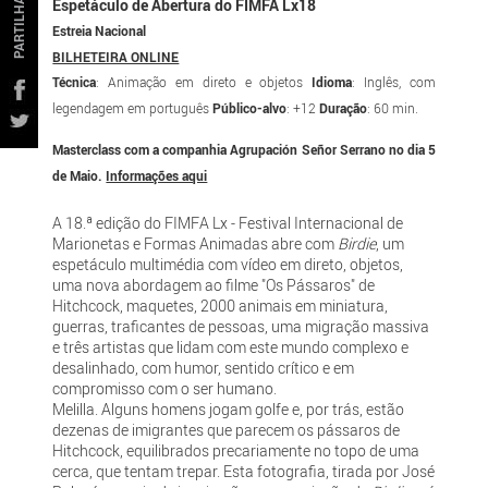
PARTILHAR
Espetáculo de Abertura do FIMFA Lx18
Estreia Nacional
BILHETEIRA ONLINE
Técnica
: Animação em direto e objetos
Idioma
: Inglês, com
legendagem em português
Público-alvo
: +12
Duração
: 60 min.
Masterclass com a companhia Agrupación Señor Serrano no dia 5
de Maio.
Informações aqui
A 18.ª edição do FIMFA Lx - Festival Internacional de
Marionetas e Formas Animadas abre com
Birdie
, um
espetáculo multimédia com vídeo em direto, objetos,
uma nova abordagem ao filme "Os Pássaros" de
Hitchcock, maquetes, 2000 animais em miniatura,
guerras, traficantes de pessoas, uma migração massiva
e três artistas que lidam com este mundo complexo e
desalinhado, com humor, sentido crítico e em
compromisso com o ser humano.
Melilla. Alguns homens jogam golfe e, por trás, estão
dezenas de imigrantes que parecem os pássaros de
Hitchcock, equilibrados precariamente no topo de uma
cerca, que tentam trepar. Esta fotografia, tirada por José