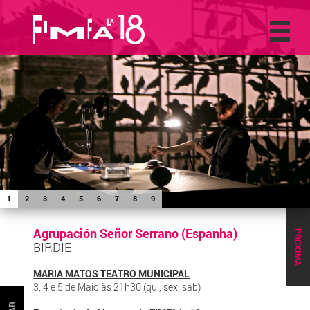
1
2
3
4
5
6
7
8
9
Agrupación Señor Serrano (Espanha)
PRÓXIMA
BIRDIE
MARIA MATOS TEATRO MUNICIPAL
3, 4 e 5 de Maio às 21h30 (qui, sex, sáb)