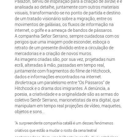
Palazón, serviu de inspiração para a criação de
Birdie
, e é
analisada ao detalhe, juntamente com outros materiais
visuais, transformando-se no ponto de partida e destino
de um tratado visionário sobre a migração, entre os
movimentos de galáxias, os fluxos de informação na
internet, o golfe e a ameaça de bandos de pássaros.
A companhia Señor Serrano, sempre cuidadosa com os
perigos que uma imagem pode esconder, esboça o
retrato de um presente dividido entre a circulação de
mercadorias e a criação de novos muros.
As imagens criadas são, por sua vez, projetadas num
ecrã, alteradas à mão, passadas em tempo real,
juntamente com fragmentos do filme de Hitchcock,
dados e informações encontrados na internet.
Birdie
traça um paralelismo entre “Os Pássaros” de
Hitchcock e o drama dos imigrantes. A denúncia, a
poesia, a criatividade e a originalidade são as armas do
coletivo Senõr Serrano, marionetistas da era digital, que
manipulam em tempo real projeções de vídeo, maquetes,
objetos e sons...
“A surpreendente companhia catalã é um desses fenómenos
criativos que estão a mudar o rosto da cena teatral