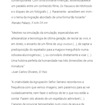
contemporânea. Com uma brilhante invenção,
Birdie
estabelece
um paralelo entre um conhecido filme,
Os Pássaros
de Hitchcock
e o disparo de um fotógrafo (...). Raramente - acreditem em mim -
vi o tema da migração abordado de uma forma tão tocante.”
-Renato Palazzi,
Il sole 24 ore
“Mestres na simulação da simulação, especialistas em
artesanalizar a tecnologia de última geração, de recriar ao vivo, e
em direto, o encanto de um filme de
stop motion
(...), de captar a
predisposição do espetador para a magia e mergulhá-lo numa
odisseia alucinogénica (...), ou convidá-lo diretamente a voar. (...)
Uma história perfeita da humanidade nas três dimensões de uma
miniatura.”
-Juan Carlos Olivares,
El País
“A criatividade da Agrupación Señor Serrano recorda-nos a
frequência com que vemos imagens, sem pararmos para as ver
cuidadosamente, nem fazer o esforço de ler o que nos estão a
contar. Fazem isto através de um espetáculo admirável (...).
Capazes de provocar tempestades num copo de água e de