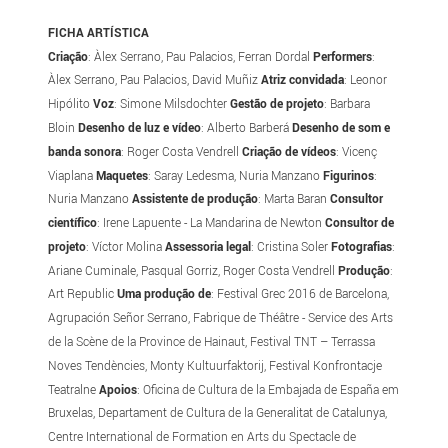
FICHA ARTÍSTICA
Criação
: Àlex Serrano, Pau Palacios, Ferran Dordal
Performers
:
Àlex Serrano, Pau Palacios, David Muñiz
Atriz convidada
: Leonor
Hipólito
Voz
: Simone Milsdochter
Gestão de projeto
: Barbara
Bloin
Desenho de luz e vídeo
: Alberto Barberá
Desenho de som e
banda sonora
: Roger Costa Vendrell
Criação de vídeos
: Vicenç
Viaplana
Maquetes
: Saray Ledesma, Nuria Manzano
Figurinos
:
Nuria Manzano
Assistente de produção
: Marta Baran
Consultor
científico
: Irene Lapuente - La Mandarina de Newton
Consultor de
projeto
: Víctor Molina
Assessoria legal
: Cristina Soler
Fotografias
:
Ariane Cuminale, Pasqual Gorriz, Roger Costa Vendrell
Produção
:
Art Republic
Uma produção de
: Festival Grec 2016 de Barcelona,
Agrupación Señor Serrano, Fabrique de Théâtre - Service des Arts
de la Scène de la Province de Hainaut, Festival TNT – Terrassa
Noves Tendències, Monty Kultuurfaktorij, Festival Konfrontacje
Teatralne
Apoios
: Oficina de Cultura de la Embajada de España em
Bruxelas, Departament de Cultura de la Generalitat de Catalunya,
Centre International de Formation en Arts du Spectacle de