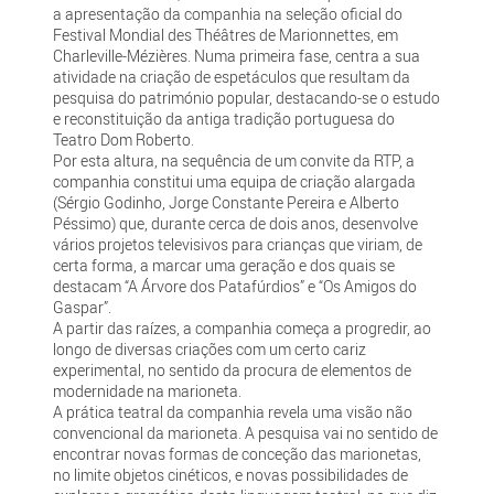
a apresentação da companhia na seleção oficial do
Festival Mondial des Théâtres de Marionnettes, em
Charleville-Mézières. Numa primeira fase, centra a sua
atividade na criação de espetáculos que resultam da
pesquisa do património popular, destacando-se o estudo
e reconstituição da antiga tradição portuguesa do
Teatro Dom Roberto.
Por esta altura, na sequência de um convite da RTP, a
companhia constitui uma equipa de criação alargada
(Sérgio Godinho, Jorge Constante Pereira e Alberto
Péssimo) que, durante cerca de dois anos, desenvolve
vários projetos televisivos para crianças que viriam, de
certa forma, a marcar uma geração e dos quais se
destacam “A Árvore dos Patafúrdios” e “Os Amigos do
Gaspar”.
A partir das raízes, a companhia começa a progredir, ao
longo de diversas criações com um certo cariz
experimental, no sentido da procura de elementos de
modernidade na marioneta.
A prática teatral da companhia revela uma visão não
convencional da marioneta. A pesquisa vai no sentido de
encontrar novas formas de conceção das marionetas,
no limite objetos cinéticos, e novas possibilidades de