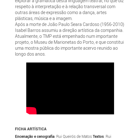
explorar a gramática desta linguagem teatral, no que diz
respeito à interpretação e à relação transversal com
outras áreas de expressão como a dança, artes
plásticas, música e a imagem.
Após a morte de João Paulo Seara Cardoso (1956-2010)
Isabel Barros assumiu a direção artística da companhia.
Atualmente, o TMP está empenhado num importante
projeto, o Museu de Marionetas do Porto, e que constitui
uma mostra pública do importante acervo reunido ao
longo dos anos.
FICHA ARTÍSTICA
Encenação e cenografia
: Rui Queirós de Matos
Textos
: Rui