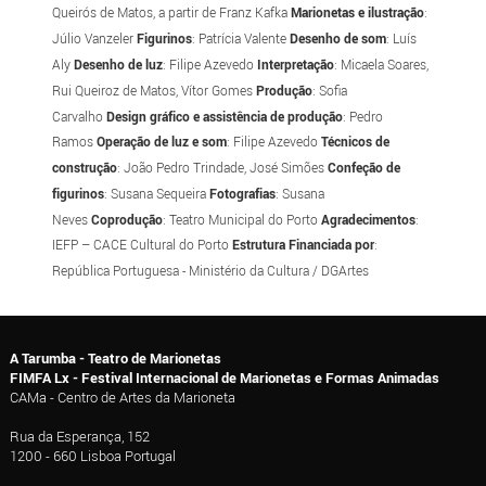
Queirós de Matos, a partir de Franz Kafka
Marionetas e ilustração
:
Júlio Vanzeler
Figurinos
: Patrícia Valente
Desenho de som
: Luís
Aly
Desenho de luz
: Filipe Azevedo
Interpretação
: Micaela Soares,
Rui Queiroz de Matos, Vítor Gomes
Produção
: Sofia
Carvalho
Design gráfico e assistência de produção
: Pedro
Ramos
Operação de luz e som
: Filipe Azevedo
Técnicos de
construção
: João Pedro Trindade, José Simões
Confeção de
figurinos
: Susana Sequeira
Fotografias
: Susana
Neves
Coprodução
: Teatro Municipal do Porto
Agradecimentos
:
IEFP – CACE Cultural do Porto
Estrutura Financiada por
:
República Portuguesa - Ministério da Cultura / DGArtes
A Tarumba - Teatro de Marionetas
FIMFA Lx - Festival Internacional de Marionetas e Formas Animadas
CAMa - Centro de Artes da Marioneta
Rua da Esperança, 152
1200 - 660 Lisboa Portugal