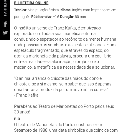
PARTILHAR
BILHETEIRA ONLINE
Técnica
: Manipulação à vista
Idioma
: Inglês, com legendagem em
português
Público-alvo
: +16
Duração
: 60 min.
O insólito universo de Franz Kafka, é em
Arcano
explorado com toda a sua imagética soturna,
conduzindo o espetador ao recôndito da mente humana,
onde passeiam as sombras e as bestas kafkianas. É um
espetáculo fragmentado, que através do espaço, do
ator, da marioneta e da palavra, procura um equilíbrio
entre a realidade e a alucinação, o orgânico e o
mecânico, a metafísica e a necessidade de a solucionar.
“O animal arranca o chicote das mãos do dono e
chicoteia-se a si mesmo, sem saber que isso é apenas
uma fantasia produzida por um novo nó na correia.”
- Franz Kafka
Parabéns ao Teatro de Marionetas do Porto pelos seus
30 anos!
BIO
O Teatro de Marionetas do Porto constitui-se em
Setembro de 1988, uma data simbólica que coincide com