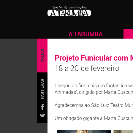
A TARUMBA
VOLTAR
Projeto Funicular com
18 a 20 de fevereiro
PARTILHAR
Chegou ao fim mais um fantástico wor
Animadas', dirigido por Marta Cuscunà
Agradecemos ao São Luiz Teatro Muni
Um obrigado gigante a Marta Cuscunà,