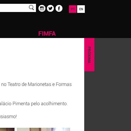
PT
EN
FIMFA
PRÓXIMA
o no Teatro de Marionetas e Formas
alácio Pimenta pelo acolhimento.
usiasmo!