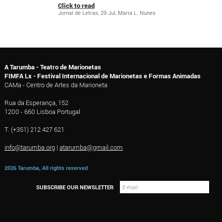
Click to read
Jornal de Letras, 29 Jul, Maria L. Nunes
A Tarumba - Teatro de Marionetas
FIMFA Lx - Festival Internacional de Marionetas e Formas Animadas
CAMa - Centro de Artes da Marioneta
Rua da Esperança, 152
1200 - 660 Lisboa Portugal
T. (+351) 212 427 621
info@tarumba.org
|
atarumba@gmail.com
2026 Tarumba, All rights reserved
SUBSCRIBE OUR NEWSLETTER