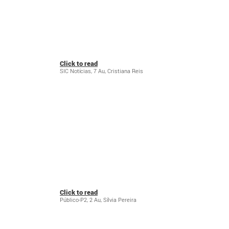
Click to read
SIC Notícias, 7 Au, Cristiana Reis
Click to read
Público-P2, 2 Au, Sílvia Pereira