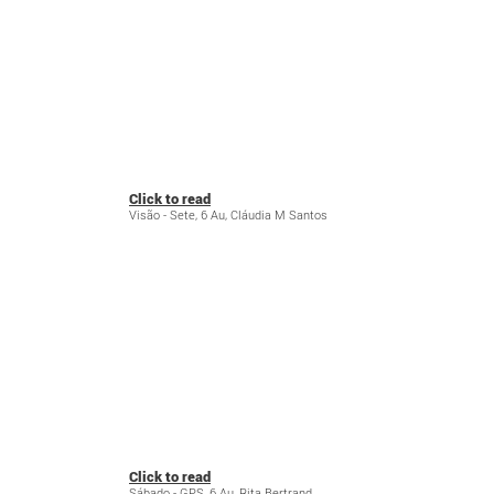
Click to read
Visão - Sete, 6 Au, Cláudia M Santos
Click to read
Sábado - GPS, 6 Au, Rita Bertrand