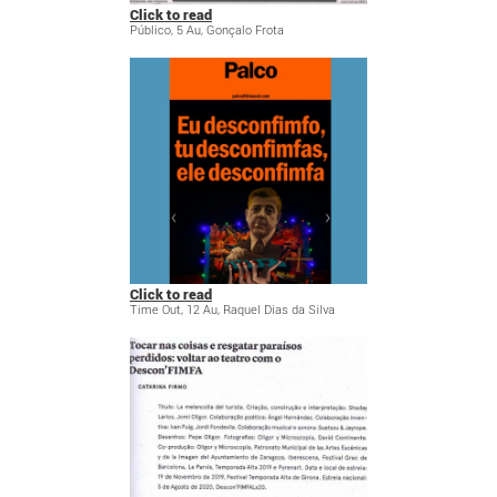
Click to read
Público, 5 Au, Gonçalo Frota
Click to read
Time Out, 12 Au, Raquel Dias da Silva