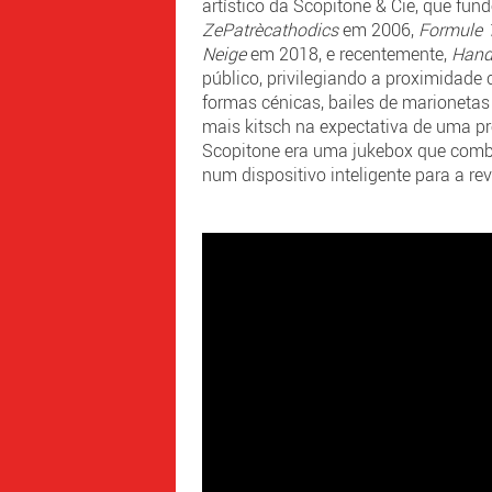
artístico da Scopitone & Cie, que f
ZePatrècathodics
em 2006,
Formule 
Neige
em 2018, e recentemente,
Hand
público, privilegiando a proximidade
formas cénicas, bailes de marionetas
mais kitsch na expectativa de uma p
Scopitone era uma jukebox que com
num dispositivo inteligente para a re