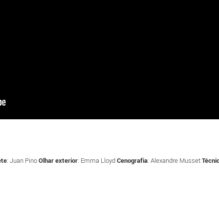
ete
: Juan Pino
Olhar exterior
: Emma Lloyd
Cenografia
: Alexandre Musset
Técni