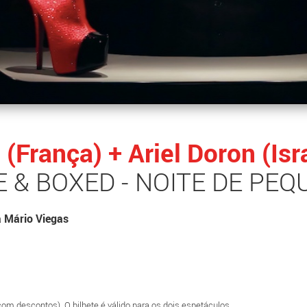
 (França) + Ariel Doron (Is
 & BOXED - NOITE DE PE
a Mário Viegas
(com descontos). O bilhete é válido para os dois espetáculos.