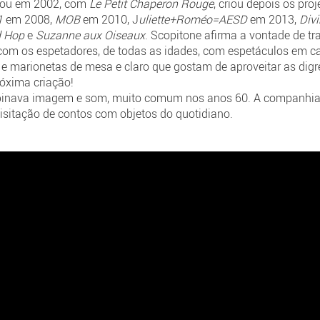
undou em 2002, com
Le Petit Chaperon Rouge
, criou depois os pro
1
em 2008,
MOB
em 2010, J
uliette+Roméo=AESD
em 2013,
Div
 Hop
e
Suzanne aux Oiseaux
. Scopitone afirma a vontade de t
 com os espetadores, de todas as idades, com espetáculos em c
 e marionetas de mesa e claro que gostam de aproveitar as dig
róxima criação!
binava imagem e som, muito comum nos anos 60. A companhi
visitação de contos com objetos do quotidiano.