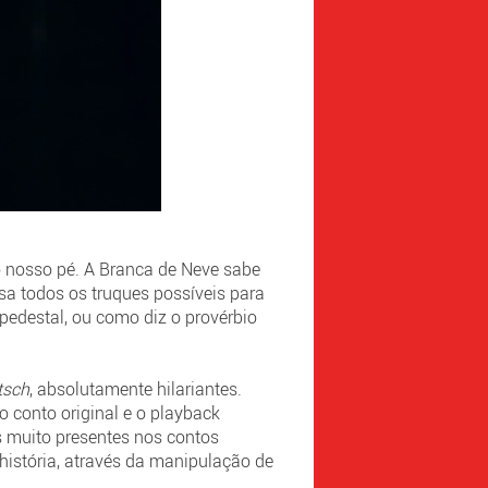
 o nosso pé. A Branca de Neve sabe
usa todos os truques possíveis para
pedestal, ou como diz o provérbio
itsch
, absolutamente hilariantes.
o conto original e o playback
os muito presentes nos contos
 história, através da manipulação de