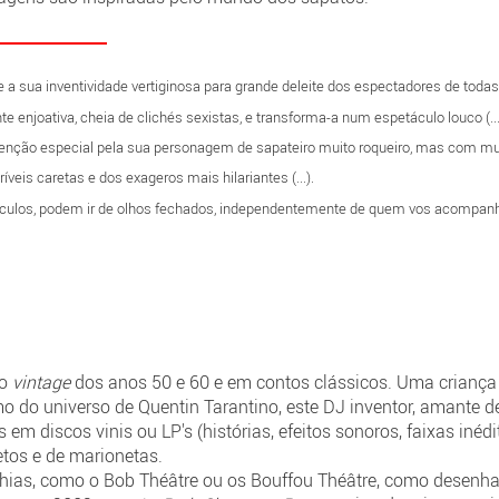
a sua inventividade vertiginosa para grande deleite dos espectadores de todas 
te enjoativa, cheia de clichés sexistas, e transforma-a num espetáculo louco (...
enção especial pela sua personagem de sapateiro muito roqueiro, mas com mu
veis caretas e dos exageros mais hilariantes (...).
ulos, podem ir de olhos fechados, independentemente de quem vos acompanhe 
so
vintage
dos anos 50 e 60 e em contos clássicos. Uma criança
o do universo de Quentin Tarantino, este DJ inventor, amante de
em discos vinis ou LP's (histórias, efeitos sonoros, faixas inédit
jetos e de marionetas.
ias, como o Bob Théâtre ou os Bouffou Théâtre, como desenhado