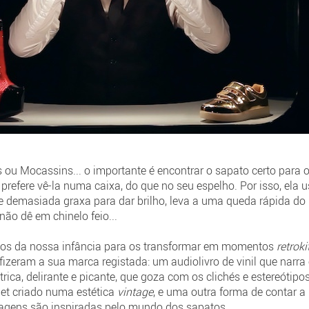
as ou Mocassins... o importante é encontrar o sapato certo para
prefere vê-la numa caixa, do que no seu espelho. Por isso, ela 
 demasiada graxa para dar brilho, leva a uma queda rápida do 
ão dê em chinelo feio...
tos da nossa infância para os transformar em momentos
retrok
fizeram a sua marca registada: um audiolivro de vinil que narra 
ica, delirante e picante, que goza com os clichés e estereótip
let criado numa estética
vintage
, e uma outra forma de contar a
onagens são inspiradas pelo mundo dos sapatos.