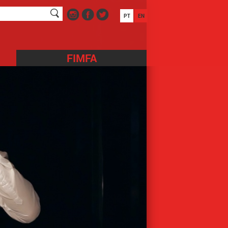
PT
EN
FIMFA