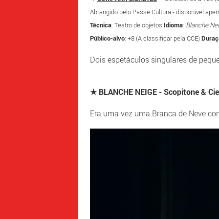
Abrangido pelo Passe Cultura - disponível apen
Técnica
: Teatro de objetos
Idioma
:
Blanche Ne
Público-alvo
: +8 (A classificar pela CCE)
Duraç
Dois espetáculos singulares de pequ
★ BLANCHE NEIGE - Scopitone & Cie
Era uma vez uma Branca de Neve c