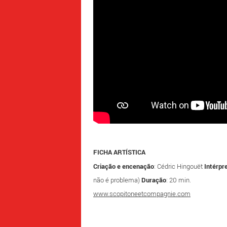
FICHA ARTÍSTICA
Criação e encenação
: Cédric Hingouët
Intérpr
não é problema)
Duração
: 20 min.
www.scopitoneetcompagnie.com