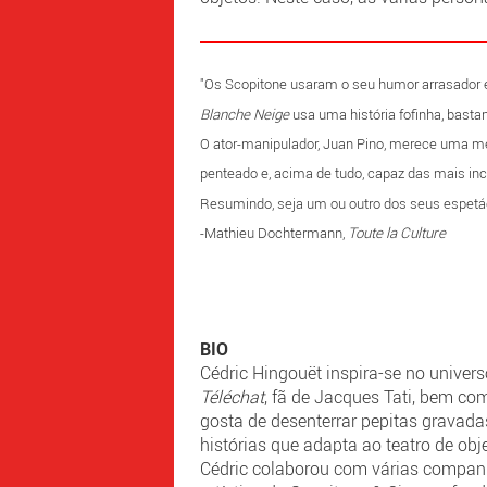
"Os Scopitone usaram o seu humor arrasador e 
Blanche Neige
usa uma história fofinha, bastan
O ator-manipulador, Juan Pino, merece uma m
penteado e, acima de tudo, capaz das mais incrí
Resumindo, seja um ou outro dos seus espetác
-Mathieu Dochtermann,
Toute la Culture
BIO
Cédric Hingouët inspira-se no univer
Téléchat
, fã de Jacques Tati, bem com
gosta de desenterrar pepitas gravadas 
histórias que adapta ao teatro de ob
Cédric colaborou com várias companh