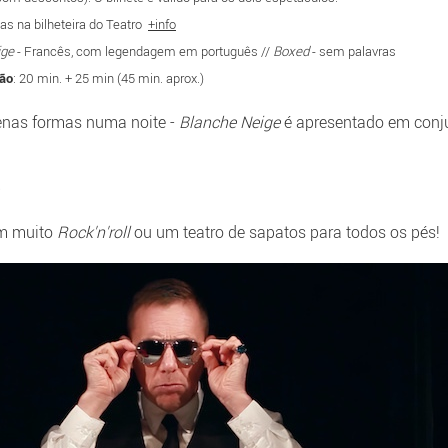
as na bilheteira do Teatro
+info
ige
- Francês, com legendagem em português //
Boxed
- sem palavras
ão
: 20 min. + 25 min (45 min. aprox.)
enas formas numa noite -
Blanche Neige
é apresentado em con
om muito
Rock'n'roll
ou um teatro de sapatos para todos os pés!