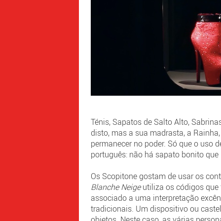
Ténis, Sapatos de Salto Alto, Sabrin
disto, mas a sua madrasta, a Rainha, 
permanecer no poder. Só que o uso de
português: não há sapato bonito que n
Os Scopitone gostam de usar os con
Blanche Neige
utiliza os códigos que 
associado a uma interpretação excêntr
tradicionais. Um dispositivo ou caste
objetos. Neste caso, as várias pers