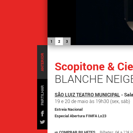
1
2
3
ANTERIOR
Scopitone & Cie
BLANCHE NEIGE
PARTILHAR
SÃO LUIZ TEATRO MUNICIPAL
- Sal
19 e 20 de maio às 19h30 (sex, sáb)
Estreia Nacional
Especial Abertura FIMFA Lx23
⇨
COMPRAR BILHETES
Bilhetes: 6€ a 12€ 