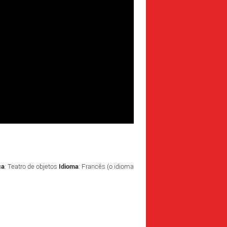
ca
: Teatro de objetos
Idioma
: Francês (o idioma