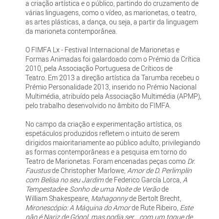
a criação artística e o público, partindo do cruzamento de
várias linguagens, como o vídeo, as marionetas, o teatro,
as artes plásticas, a dança, ou seja, a partir da linguagem
da marioneta contemporânea.
O FIMFA Lx - Festival Internacional de Marionetas e
Formas Animadas foi galardoado com o Prémio da Crítica
2010, pela Associação Portuguesa de Críticos de
Teatro. Em 2013 a direção artística da Tarumba recebeu o
Prémio Personalidade 2013, inserido no Prémio Nacional
Multimédia, atribuído pela Associação Multimédia (APMP),
pelo trabalho desenvolvido no âmbito do FIMFA.
No campo da criação e experimentação artística, os
espetáculos produzidos refletem o intuito de serem
dirigidos maioritariamente ao público adulto, privilegiando
as formas contemporâneas e a pesquisa em torno do
Teatro de Marionetas. Foram encenadas peças como
Dr.
Faustus
de Christopher Marlowe,
Amor de D. Perlimplín
com Belisa no seu Jardim
de Federico García Lorca,
A
Tempestade
e
Sonho de uma Noite de Verão
de
William Shakespeare,
Mahagonny
de Bertolt Brecht,
Mironescópio: A Máquina do Amor
de Rute Ribeiro,
Este
não é Nariz de Gógol, mas podia ser... com um toque de