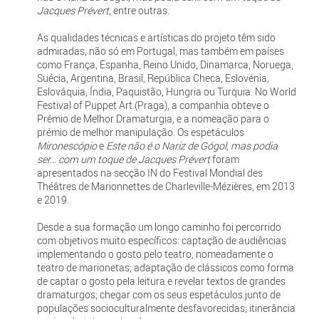
Jacques Prévert
, entre outras.
As qualidades técnicas e artísticas do projeto têm sido
admiradas, não só em Portugal, mas também em países
como França, Espanha, Reino Unido, Dinamarca, Noruega,
Suécia, Argentina, Brasil, República Checa, Eslovénia,
Eslováquia, Índia, Paquistão, Hungria ou Turquia. No World
Festival of Puppet Art (Praga), a companhia obteve o
Prémio de Melhor Dramaturgia, e a nomeação para o
prémio de melhor manipulação. Os espetáculos
Mironescópio
e
Este não é o Nariz de Gógol, mas podia
ser... com um toque de Jacques Prévert
foram
apresentados na secção IN do Festival Mondial des
Théâtres de Marionnettes de Charleville-Mézières, em 2013
e 2019.
Desde a sua formação um longo caminho foi percorrido
com objetivos muito específicos: captação de audiências
implementando o gosto pelo teatro, nomeadamente o
teatro de marionetas; adaptação de clássicos como forma
de captar o gosto pela leitura e revelar textos de grandes
dramaturgos; chegar com os seus espetáculos junto de
populações socioculturalmente desfavorecidas; itinerância