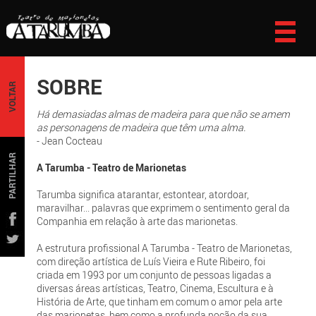
SOBRE
VOLTAR
Há demasiadas almas de madeira para que não se amem
as personagens de madeira que têm uma alma.
- Jean Cocteau
PARTILHAR
A Tarumba - Teatro de Marionetas
Tarumba significa atarantar, estontear, atordoar,
maravilhar... palavras que exprimem o sentimento geral da
Companhia em relação à arte das marionetas.
A estrutura profissional A Tarumba - Teatro de Marionetas,
com direção artística de Luís Vieira e Rute Ribeiro, foi
criada em 1993 por um conjunto de pessoas ligadas a
diversas áreas artísticas, Teatro, Cinema, Escultura e à
História de Arte, que tinham em comum o amor pela arte
das marionetas, bem como a profunda noção da sua