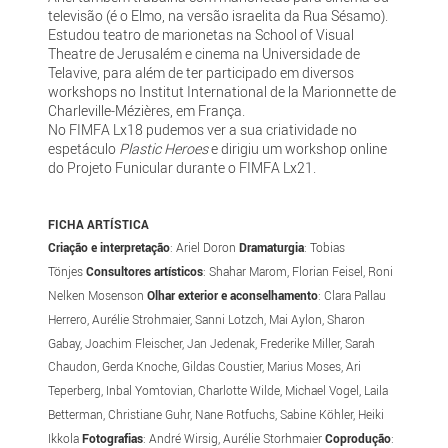
televisão (é o Elmo, na versão israelita da Rua Sésamo).
Estudou teatro de marionetas na School of Visual
Theatre de Jerusalém e cinema na Universidade de
Telavive, para além de ter participado em diversos
workshops no Institut International de la Marionnette de
Charleville-Mézières, em França.
No FIMFA Lx18 pudemos ver a sua criatividade no
espetáculo
Plastic Heroes
e dirigiu um workshop online
do Projeto Funicular durante o FIMFA Lx21.
FICHA ARTÍSTICA
Criação e interpretação
: Ariel Doron
Dramaturgia
: Tobias
Tönjes
Consultores artísticos
: Shahar Marom, Florian Feisel, Roni
Nelken Mosenson
Olhar
exterior e aconselhamento
: Clara Pallau
Herrero, Aurélie Strohmaier, Sanni Lotzch, Mai Aylon, Sharon
Gabay, Joachim Fleischer, Jan Jedenak, Frederike Miller, Sarah
Chaudon, Gerda Knoche, Gildas Coustier, Marius Moses, Ari
Teperberg, Inbal Yomtovian, Charlotte Wilde, Michael Vogel, Laila
Betterman, Christiane Guhr, Nane Rotfuchs, Sabine Köhler, Heiki
Ikkola
Fotografias
: André Wirsig, Aurélie Storhmaier
Coprodução
: