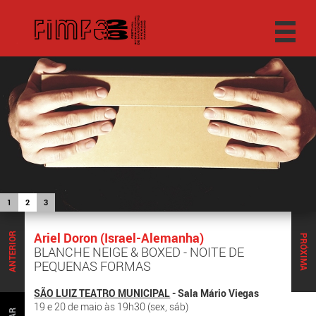
1
2
3
Ariel Doron (Israel-Alemanha)
ANTERIOR
PRÓXIMA
BLANCHE NEIGE & BOXED - NOITE DE
PEQUENAS FORMAS
SÃO LUIZ TEATRO MUNICIPAL
- Sala Mário Viegas
19 e 20 de maio às 19h30 (sex, sáb)