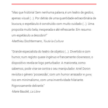
“Mas que história! Sem nenhuma palavra, é um teatro de gestos,
apenas visual (...). Por detrás de uma quantidade extraordinária de
loucura, o espetáculo é construído com muito cuidado (...). Uma
proposta muito bela, inesperada e até refrescante. Em resumo:
um espetáculo a descobrir!”
-Marthieu Dochtermann,
Toute la Culture
“Grande especialista do teatro de objetos (...). Divertido e com
humor, num registo quase ingénuo e francamente clownesco, o
dispositivo revela-se logo perturbador. A marioneta, como
sabemos, pode virar-se contra o seu manipulador. Ariel Doron
revisita o género ‘possessão’, com um humor arrasador e
gore
,
rico em minimalismo, com uma inventividade hilariante.
Rigorosamente delirante.”
-Marie Baudet,
La Libre