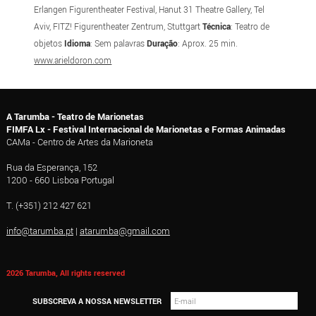
Erlangen Figurentheater Festival, Hanut 31 Theatre Gallery, Tel
Aviv, FITZ! Figurentheater Zentrum, Stuttgart
Técnica
: Teatro de
objetos
Idioma
: Sem palavras
Duração
: Aprox. 25 min.
www.arieldoron.com
A Tarumba - Teatro de Marionetas
FIMFA Lx - Festival Internacional de Marionetas e Formas Animadas
CAMa - Centro de Artes da Marioneta
Rua da Esperança, 152
1200 - 660 Lisboa Portugal
T. (+351) 212 427 621
info@tarumba.pt
|
atarumba@gmail.com
2026 Tarumba, All rights reserved
SUBSCREVA A NOSSA NEWSLETTER