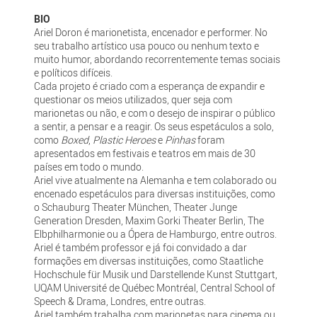
BIO
Ariel Doron é marionetista, encenador e performer. No
seu trabalho artístico usa pouco ou nenhum texto e
muito humor, abordando recorrentemente temas sociais
e políticos difíceis.
Cada projeto é criado com a esperança de expandir e
questionar os meios utilizados, quer seja com
marionetas ou não, e com o desejo de inspirar o público
a sentir, a pensar e a reagir. Os seus espetáculos a solo,
como
Boxed
,
Plastic Heroes
e
Pinhas
foram
apresentados em festivais e teatros em mais de 30
países em todo o mundo.
Ariel vive atualmente na Alemanha e tem colaborado ou
encenado espetáculos para diversas instituições, como
o Schauburg Theater München, Theater Junge
Generation Dresden, Maxim Gorki Theater Berlin, The
Elbphilharmonie ou a Ópera de Hamburgo, entre outros.
Ariel é também professor e já foi convidado a dar
formações em diversas instituições, como Staatliche
Hochschule für Musik und Darstellende Kunst Stuttgart,
UQAM Université de Québec Montréal, Central School of
Speech & Drama, Londres, entre outras.
Ariel também trabalha com marionetas para cinema ou