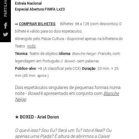
PARTILHAR
Estreia Nacional
Especial Abertura FIMFA Lx23
⇨
COMPRAR BILHETES
Bilhetes: 6€ a 12€ (com descontos) O
bilhete é válido para os dois espetáculos.
Abrangido pelo Passe Cultura - disponível apenas na bilheteira do
Teatro
+info
Técnica
: Teatro de objetos
Idioma
:
Blanche Neige
- Francês, com
legendagem em Português //
Boxed
- sem palavras
Público-alvo
: +8 (A classificar pela CCE)
Duração
: 20 min. + 25
min (45 min. aprox.)
Dois espetáculos singulares de pequenas formas numa
noite -
Boxed
é apresentado em conjunto com
Blanche
Neige
.
★
BOXED - Ariel Doron
O que é isso? Sou Eu? Será um Tu? Isto é Real? Ou
apenas uma Piada? É altura de abrirmos a Caixa!