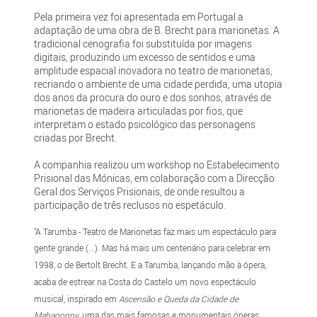
Pela primeira vez foi apresentada em Portugal a
adaptação de uma obra de B. Brecht para marionetas. A
tradicional cenografia foi substituída por imagens
digitais, produzindo um excesso de sentidos e uma
amplitude espacial inovadora no teatro de marionetas,
recriando o ambiente de uma cidade perdida, uma utopia
dos anos da procura do ouro e dos sonhos, através de
marionetas de madeira articuladas por fios, que
interpretam o estado psicológico das personagens
criadas por Brecht.
A companhia realizou um workshop no Estabelecimento
Prisional das Mónicas, em colaboração com a Direcção
Geral dos Serviços Prisionais, de onde resultou a
participação de três reclusos no espetáculo.
"A Tarumba - Teatro de Marionetas faz mais um espectáculo para
gente grande (...). Mas há mais um centenário para celebrar em
1998, o de Bertolt Brecht. E a Tarumba, lançando mão à ópera,
acaba de estrear na Costa do Castelo um novo espectáculo
musical, inspirado em
Ascensão e Queda da Cidade de
Mahagonny
, uma das mais famosas e monumentais óperas