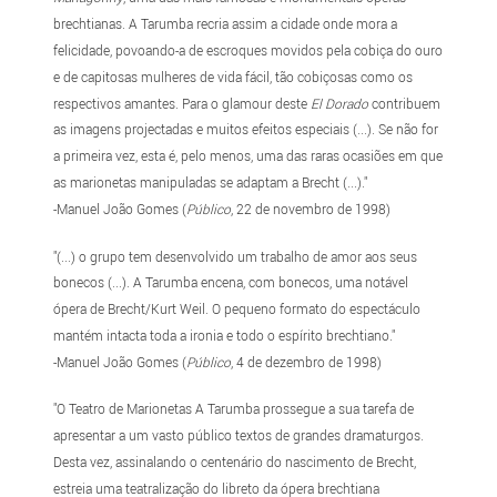
brechtianas. A Tarumba recria assim a cidade onde mora a
felicidade, povoando-a de escroques movidos pela cobiça do ouro
e de capitosas mulheres de vida fácil, tão cobiçosas como os
respectivos amantes. Para o glamour deste
El Dorado
contribuem
as imagens projectadas e muitos efeitos especiais (...). Se não for
a primeira vez, esta é, pelo menos, uma das raras ocasiões em que
as marionetas manipuladas se adaptam a Brecht (...)."
-Manuel João Gomes (
Público
, 22 de novembro de 1998)
"(...) o grupo tem desenvolvido um trabalho de amor aos seus
bonecos (...). A Tarumba encena, com bonecos, uma notável
ópera de Brecht/Kurt Weil. O pequeno formato do espectáculo
mantém intacta toda a ironia e todo o espírito brechtiano."
-Manuel João Gomes (
Público
, 4 de dezembro de 1998)
"O Teatro de Marionetas A Tarumba prossegue a sua tarefa de
apresentar a um vasto público textos de grandes dramaturgos.
Desta vez, assinalando o centenário do nascimento de Brecht,
estreia uma teatralização do libreto da ópera brechtiana