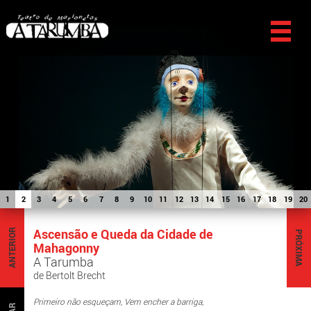
1
2
3
4
5
6
7
8
9
10
11
12
13
14
15
16
17
18
19
20
Ascensão e Queda da Cidade de
ANTERIOR
PRÓXIMA
Mahagonny
A Tarumba
de Bertolt Brecht
Primeiro não esqueçam, Vem encher a barriga,