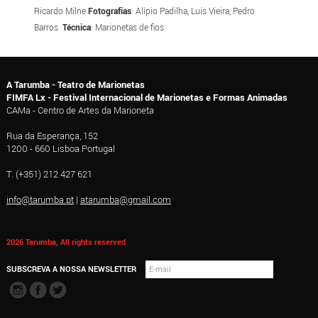
Ricardo Milne
Fotografias
: Alípio Padilha, Luís Vieira, Pedro
Barros
Técnica
: Marionetas de fios
A Tarumba - Teatro de Marionetas
FIMFA Lx - Festival Internacional de Marionetas e Formas Animadas
CAMa - Centro de Artes da Marioneta
Rua da Esperança, 152
1200 - 660 Lisboa Portugal
T. (+351) 212 427 621
info@tarumba.pt
|
atarumba@gmail.com
2026 Tarumba, All rights reserved
SUBSCREVA A NOSSA NEWSLETTER