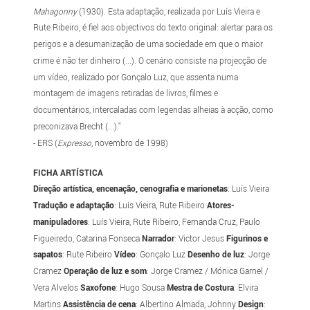
Mahagonny
(1930). Esta adaptação, realizada por Luís Vieira e
Rute Ribeiro, é fiel aos objectivos do texto original: alertar para os
perigos e a desumanização de uma sociedade em que o maior
crime é não ter dinheiro (...). O cenário consiste na projecção de
um vídeo, realizado por Gonçalo Luz, que assenta numa
montagem de imagens retiradas de livros, filmes e
documentários, intercaladas com legendas alheias à acção, como
preconizava Brecht (...)."
- ERS (
Expresso
, novembro de 1998)
FICHA ARTÍSTICA
Direção artística, encenação, cenografia e marionetas
: Luís Vieira
Tradução e adaptação
: Luís Vieira, Rute Ribeiro
Atores-
manipuladores
: Luís Vieira, Rute Ribeiro, Fernanda Cruz, Paulo
Figueiredo, Catarina Fonseca
Narrador
: Victor Jesus
Figurinos e
sapatos
: Rute Ribeiro
Vídeo
: Gonçalo Luz
Desenho de luz
: Jorge
Cramez
Operação de luz e som
: Jorge Cramez / Mónica Garnel /
Vera Alvelos
Saxofone
: Hugo Sousa
Mestra de Costura
: Elvira
Martins
Assistência de cena
: Albertino Almada, Johnny
Design
: