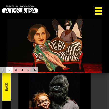
1
2
3
4
5
6
BACK