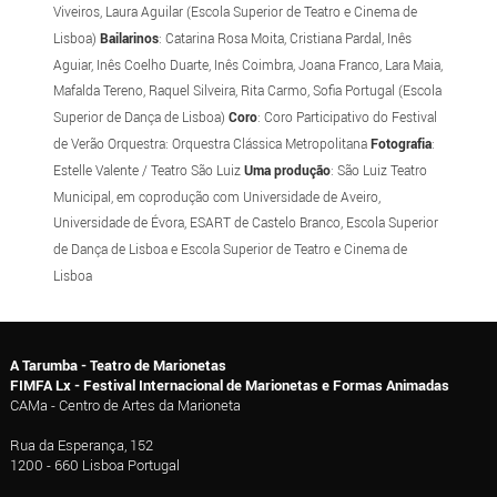
Viveiros, Laura Aguilar (Escola Superior de Teatro e Cinema de
Lisboa)
Bailarinos
: Catarina Rosa Moita, Cristiana Pardal, Inês
Aguiar, Inês Coelho Duarte, Inês Coimbra, Joana Franco, Lara Maia,
Mafalda Tereno, Raquel Silveira, Rita Carmo, Sofia Portugal (Escola
Superior de Dança de Lisboa)
Coro
: Coro Participativo do Festival
de Verão Orquestra: Orquestra Clássica Metropolitana
Fotografia
:
Estelle Valente / Teatro São Luiz
Uma produção
: São Luiz Teatro
Municipal, em coprodução com Universidade de Aveiro,
Universidade de Évora, ESART de Castelo Branco, Escola Superior
de Dança de Lisboa e Escola Superior de Teatro e Cinema de
Lisboa
A Tarumba - Teatro de Marionetas
FIMFA Lx - Festival Internacional de Marionetas e Formas Animadas
CAMa - Centro de Artes da Marioneta
Rua da Esperança, 152
1200 - 660 Lisboa Portugal