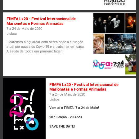
FIMFA Lx20 - Festival Internacional de
Marionetas e Formas Animadas
7 a 24 de Maio de 2020
Lisboa
Ficaremos a aguardar com serenidade a situação
atual por causa do Covid-19 e a trabalhar em casa.
A saúde de todos em primeiro lugar!
FIMFA Lx20 - Festival Internacional de
Marionetas e Formas Animadas
7 a 24 de Maio de 2020
Lisboa
Vem aí o FIMFA: 7 a 24 de Maio!
20.ª Edição - 20 Anos
SAVE THE DATE!