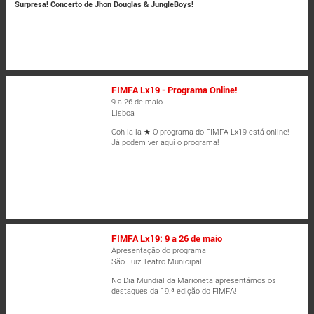
Surpresa! Concerto de Jhon Douglas & JungleBoys!
FIMFA Lx19 - Programa Online!
9 a 26 de maio
Lisboa
Ooh-la-la ★ O programa do FIMFA Lx19 está online!
Já podem ver aqui o programa!
FIMFA Lx19: 9 a 26 de maio
Apresentação do programa
São Luiz Teatro Municipal
No Dia Mundial da Marioneta apresentámos os
destaques da 19.ª edição do FIMFA!