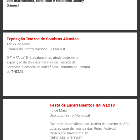
pelo marionetista, construtor e encenador Jimmy
Grimes!
Exposição Teatros de Sombras Alemães
Até 27 de Maio
Livraria do Teatro Nacional D. Maria II
O FIMFA Lx18 já acabou, mas ainda pode ver a
exposição de dois exemplares de Teatros de
Sombras alemães, da coleção da Tarumba na Livraria
do TNDMII.
Festa de Encerramento FIMFA Lx18
19 de Maio
São Luiz Teatro Municipal
Que noite maravilhosa no Jardim de Inverno do São
Luiz, ao som da música dos Retro_Activos!
Para o ano haverá mais!!
OBRIGADO A TODOS!