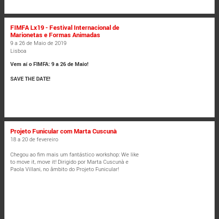
FIMFA Lx19 - Festival Internacional de
Marionetas e Formas Animadas
9 a 26 de Maio de 2019
Lisboa
Vem aí o FIMFA: 9 a 26 de Maio!
SAVE THE DATE!
Projeto Funicular com Marta Cuscunà
18 a 20 de fevereiro
Chegou ao fim mais um fantástico workshop: We like
to move it, move it! Dirigido por Marta Cuscunà e
Paola Villani, no âmbito do Projeto Funicular!