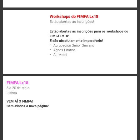
Workshops do FIMFA Lx18
Estão abertas as inscrições!
Estão abertas as inscrições para os workshops do
FIMFA Lx18!
E são absolutamente imperdíveis!
Agrupación Señor Serrano
Agnès Limbos
Ali Moini
FIMFA Lx18
3 a 20 de Maio
Lisboa
VEM AÍ O FIMFA!
Bem-vindos à nova página!