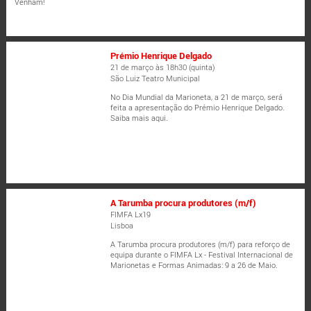
Venham!
Prémio Henrique Delgado
21 de março às 18h30 (quinta)
São Luiz Teatro Municipal
No Dia Mundial da Marioneta, a 21 de março, será
feita a apresentação do Prémio Henrique Delgado.
Saiba mais aqui.
A Tarumba procura produtores (m/f)
FIMFA Lx19
Lisboa
A Tarumba procura produtores (m/f) para reforço de
equipa durante o FIMFA Lx - Festival Internacional de
Marionetas e Formas Animadas: 9 a 26 de Maio.