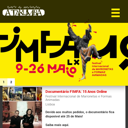
1
2
Documentário FIMFA: 15 Anos Online
Festival Internacional de Marionetas e Formas
Animadas
Lisboa
Devido aos muitos pedidos, o documentário fica
disponível até 25 de Maio!
Saiba mais aqui.