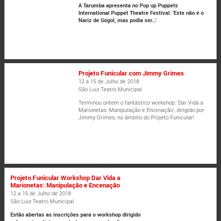
A Tarumba apresenta no Pop up Puppets
International Puppet Theatre Festival: 'Este não é o
Nariz de Gógol, mas podia ser...'
Projeto Funicular com Jimmy Grimes
12 a 15 de Julho de 2018
São Luiz Teatro Municipal
Terminou ontem o fantástico workshop: 'Dar Vida a
Marionetas: Manipulação e Encenação', dirigido por
Jimmy Grimes, no âmbito do Projeto Funicular!
Projeto Funicular Workshop Dar Vida a
Marionetas: Manipulação e Encenação
12 a 15 de Julho de 2018
São Luiz Teatro Municipal
Estão abertas as inscrições para o workshop dirigido