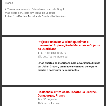
França
A Tarumba apresenta 'Este não é o Nariz de Gógol,
mas podia ser... com um toque de Jacques
Prévert' no Festival Mondial de Charleville-Mézières!
Projeto Funicular Workshop Animar o
Inanimado: Exploração de Materiais e Objetos
do Quotidiano
11 a 14 de julho de 2019
São Luiz Teatro Municipal
Estão abertas as inscrições para o workshop dirigido
por Julian Crouch, premiado encenador, cenógrafo,
criador e construtor de marionetas.
Residência Artística no Théâtre La Licorne,
Dunquerque, França
24 a 30 de junho
Théâtre La Licorne