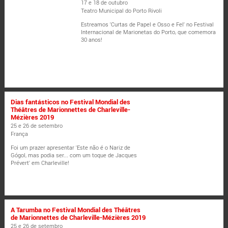
17 e 18 de outubro
Teatro Municipal do Porto Rivoli
Estreamos 'Curtas de Papel e Osso e Fel' no Festival
Internacional de Marionetas do Porto, que comemora
30 anos!
Dias fantásticos no Festival Mondial des
Théâtres de Marionnettes de Charleville-
Mézières 2019
25 e 26 de setembro
França
Foi um prazer apresentar 'Este não é o Nariz de
Gógol, mas podia ser... com um toque de Jacques
Prévert' em Charleville!
A Tarumba no Festival Mondial des Théâtres
de Marionnettes de Charleville-Mézières 2019
25 e 26 de setembro