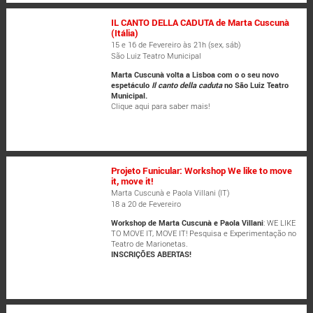
IL CANTO DELLA CADUTA de Marta Cuscunà
(Itália)
15 e 16 de Fevereiro às 21h (sex, sáb)
São Luiz Teatro Municipal
Marta Cuscunà volta a Lisboa com o o seu novo
espetáculo
Il canto della caduta
no São Luiz Teatro
Municipal.
Clique aqui para saber mais!
Projeto Funicular: Workshop We like to move
it, move it!
Marta Cuscunà e Paola Villani (IT)
18 a 20 de Fevereiro
Workshop de Marta Cuscunà e Paola Villani
: WE LIKE
TO MOVE IT, MOVE IT! Pesquisa e Experimentação no
Teatro de Marionetas.
INSCRIÇÕES ABERTAS!