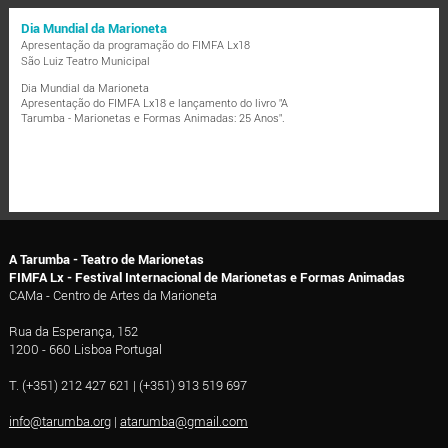
Dia Mundial da Marioneta
Apresentação da programação do FIMFA Lx18
São Luiz Teatro Municipal
Dia Mundial da Marioneta
Apresentação do FIMFA Lx18 e lançamento do livro "A
Tarumba - Marionetas e Formas Animadas: 25 Anos".
A Tarumba - Teatro de Marionetas
FIMFA Lx - Festival Internacional de Marionetas e Formas Animadas
CAMa - Centro de Artes da Marioneta
Rua da Esperança, 152
1200 - 660 Lisboa Portugal
T. (+351) 212 427 621 | (+351) 913 519 697
info@tarumba.org
|
atarumba@gmail.com