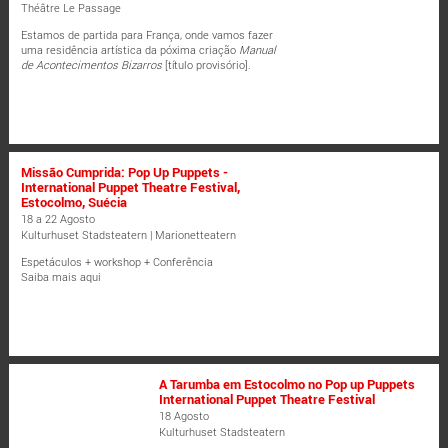
Théâtre Le Passage
Estamos de partida para França, onde vamos fazer
uma residência artística da póxima criação
Manual
de Acontecimentos Bizarros
[título provisório].
Missão Cumprida: Pop Up Puppets -
International Puppet Theatre Festival,
Estocolmo, Suécia
18 a 22 Agosto
Kulturhuset Stadsteatern | Marionetteatern
Espetáculos + workshop + Conferência
Saiba mais aqui
A Tarumba em Estocolmo no Pop up Puppets
International Puppet Theatre Festival
18 Agosto
Kulturhuset Stadsteatern