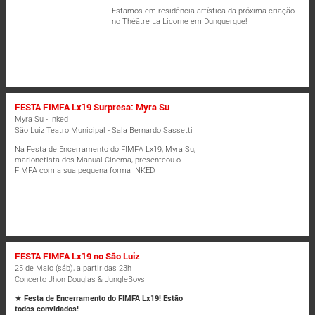
Estamos em residência artística da próxima criação
no Théâtre La Licorne em Dunquerque!
FESTA FIMFA Lx19 Surpresa: Myra Su
Myra Su - Inked
São Luiz Teatro Municipal - Sala Bernardo Sassetti
Na Festa de Encerramento do FIMFA Lx19, Myra Su,
marionetista dos Manual Cinema, presenteou o
FIMFA com a sua pequena forma INKED.
FESTA FIMFA Lx19 no São Luiz
25 de Maio (sáb), a partir das 23h
Concerto Jhon Douglas & JungleBoys
★
Festa de Encerramento do FIMFA Lx19! Estão
todos convidados!