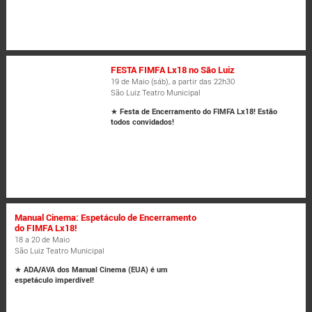
FESTA FIMFA Lx18 no São Luiz
19 de Maio (sáb), a partir das 22h30
São Luiz Teatro Municipal
★
Festa de Encerramento do FIMFA Lx18! Estão
todos convidados!
Manual Cinema: Espetáculo de Encerramento
do FIMFA Lx18!
18 a 20 de Maio
São Luiz Teatro Municipal
★
ADA/AVA dos Manual Cinema (EUA) é um
espetáculo imperdível!