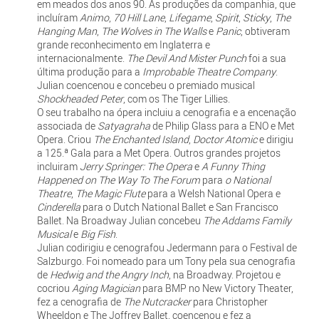
em meados dos anos 90. As produções da companhia, que
incluíram
Animo
,
70 Hill Lane
,
Lifegame
,
Spirit
,
Sticky
,
The
Hanging Man
,
The Wolves in The Walls
e
Panic
, obtiveram
grande reconhecimento em Inglaterra e
internacionalmente.
The Devil And Mister Punch
foi a sua
última produção para a
Improbable Theatre Company
.
Julian coencenou e concebeu o premiado musical
Shockheaded Peter
, com os The Tiger Lillies.
O seu trabalho na ópera incluiu a cenografia e a encenação
associada de
Satyagraha
de Philip Glass para a ENO e Met
Opera. Criou
The Enchanted Island
,
Doctor Atomic
e dirigiu
a 125.ª Gala para a Met Opera. Outros grandes projetos
incluiram
Jerry Springer: The Opera
e
A Funny Thing
Happened on The Way To The Forum
para
o National
Theatre
,
The Magic Flute
para a Welsh National Opera e
Cinderella
para o Dutch National Ballet e San Francisco
Ballet. Na Broadway Julian concebeu
The Addams Family
Musical
e
Big Fish
.
Julian codirigiu e cenografou Jedermann para o Festival de
Salzburgo. Foi nomeado para um Tony pela sua cenografia
de
Hedwig and the Angry Inch
, na Broadway. Projetou e
cocriou
Aging Magician
para BMP no New Victory Theater,
fez a cenografia de
The Nutcracker
para Christopher
Wheeldon e The Joffrey Ballet, coencenou e fez a