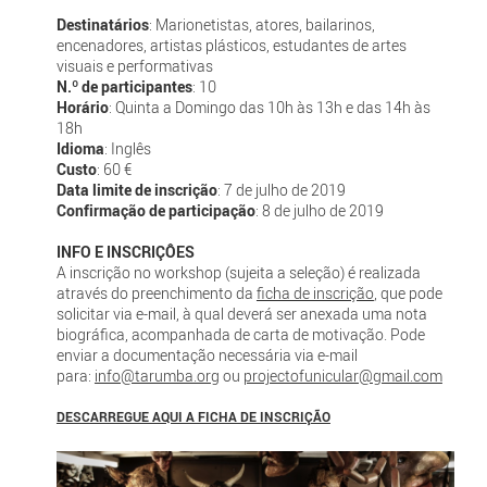
Destinatários
: Marionetistas, atores, bailarinos,
encenadores, artistas plásticos, estudantes de artes
visuais e performativas
N.º de participantes
: 10
Horário
: Quinta a Domingo das 10h às 13h e das 14h às
18h
Idioma
: Inglês
Custo
: 60 €
Data limite de inscrição
: 7 de julho de 2019
Confirmação de participação
: 8 de julho de 2019
INFO E INSCRIÇÔES
A inscrição no workshop (sujeita a seleção) é realizada
através do preenchimento da
ficha de inscrição
, que pode
solicitar via e-mail, à qual deverá ser anexada uma nota
biográfica, acompanhada de carta de motivação. Pode
enviar a documentação necessária via e-mail
para:
info@tarumba.org
ou
projectofunicular@gmail.com
DESCARREGUE AQUI A FICHA DE INSCRIÇÃO