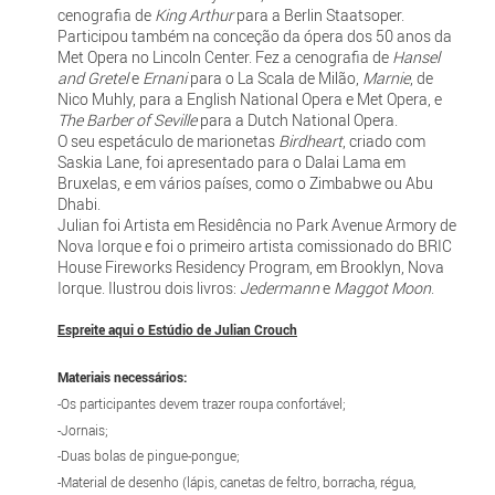
cenografia de
King Arthur
para a Berlin Staatsoper.
Participou também na conceção da ópera dos 50 anos da
Met Opera no Lincoln Center. Fez a cenografia de
Hansel
and Gretel
e
Ernani
para o La Scala de Milão,
Marnie
, de
Nico Muhly, para a English National Opera e Met Opera, e
The Barber of Seville
para a Dutch National Opera.
O seu espetáculo de marionetas
Birdheart
, criado com
Saskia Lane, foi apresentado para o Dalai Lama em
Bruxelas, e em vários países, como o Zimbabwe ou Abu
Dhabi.
Julian foi Artista em Residência no Park Avenue Armory de
Nova Iorque e foi o primeiro artista comissionado do BRIC
House Fireworks Residency Program, em Brooklyn, Nova
Iorque. Ilustrou dois livros:
Jedermann
e
Maggot Moon
.
Espreite aqui o Estúdio de Julian Crouch
Materiais necessários:
-Os participantes devem trazer roupa confortável;
-Jornais;
-Duas bolas de pingue-pongue;
-Material de desenho (lápis, canetas de feltro, borracha, régua,