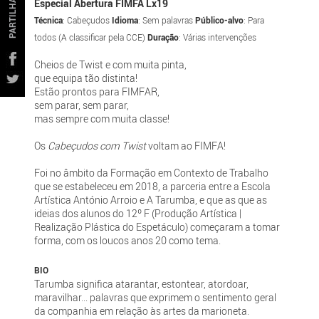
PARTILHAR
Especial Abertura FIMFA Lx19
Técnica
: Cabeçudos
Idioma
: Sem palavras
Público-alvo
: Para
todos (A classificar pela CCE)
Duração
: Várias intervenções
Cheios de Twist e com muita pinta,
que equipa tão distinta!
Estão prontos para FIMFAR,
sem parar, sem parar,
mas sempre com muita classe!
Os
Cabeçudos com Twist
voltam ao FIMFA!
Foi no âmbito da Formação em Contexto de Trabalho
que se estabeleceu em 2018, a parceria entre a Escola
Artística António Arroio e A Tarumba, e que as que as
ideias dos alunos do 12º F (Produção Artística |
Realização Plástica do Espetáculo) começaram a tomar
forma, com os loucos anos 20 como tema.
BIO
Tarumba significa atarantar, estontear, atordoar,
maravilhar... palavras que exprimem o sentimento geral
da companhia em relação às artes da marioneta.