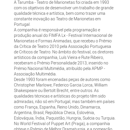
A Tarumba - Teatro de Marionetas foi criada em 1993
com os objetivos de desenvolver um trabalho de grande
qualidade técnica e artística, bem como trazer uma
constante inovação ao Teatro de Marionetas em
Portugal.
A companhia é responsável pela programação e
produção anual do FIMFA Lx - Festival Internacional de
Marionetas e Formas Animadas, que recebeu o Prémio
da Crítica de Teatro 2010 pela Associação Portuguesa
de Críticos de Teatro. No âmbito do festival, os diretores
artísticos da companhia, Luís Vieira e Rute Ribeiro,
receberam o Prémio Personalidade 2013, inserido no
Prémio Nacional Multimédia, atribuído pela APMP -
Associação Multimédia.
Desde 1993 foram encenadas peças de autores como
Christopher Marlowe, Federico Garcia Lorca, William
Shakespeare ou Bertolt Brecht, entre outros. As
qualidades técnicas e artísticas do projeto têm sido
admiradas, não só em Portugal, mas também em países
como França, Espanha, Reino Unido, Dinamarca,
Argentina, Brasil, República Checa, Eslovénia,
Eslováquia, Índia, Paquistão, Hungria, Suécia ou Turquia.
No World Festival of Puppet Art (Praga), a companhia
obteve o Prémio de Melhor Dramaturgia, e a nomeação