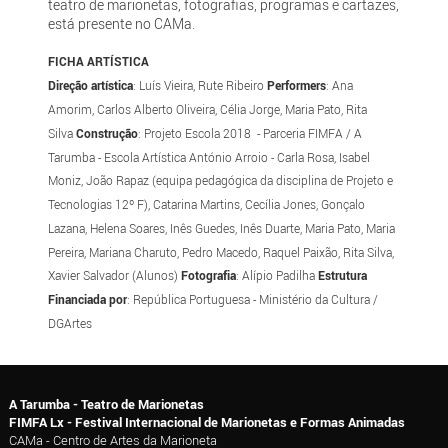
teatro de marionetas, fotografias, programas e cartazes,
está presente no CAMa.
FICHA ARTÍSTICA
Direção artística
: Luís Vieira, Rute Ribeiro
Performers
: Ana
Amorim, Carlos Alberto Oliveira, Célia Jorge, Maria Pato, Rita
Silva
Construção
: Projeto Escola 2018 - Parceria FIMFA / A
Tarumba - Escola Artística António Arroio - Carla Rosa, Isabel
Moniz, João Rapaz (equipa pedagógica da disciplina de Projeto e
Tecnologias 12º F), Catarina Martins, Cecília Jones, Gonçalo
Lazana, Helena Soares, Inês Guedes, Inês Duarte, Maria Pato, Maria
Pereira, Mariana Charuto, Pedro Macedo, Raquel Paixão, Rita Silva,
Xavier Salvador (Alunos)
Fotografia
: Alípio Padilha
Estrutura
Financiada por
: República Portuguesa - Ministério da Cultura /
DGArtes
A Tarumba - Teatro de Marionetas
FIMFA Lx - Festival Internacional de Marionetas e Formas Animadas
CAMa - Centro de Artes da Marioneta