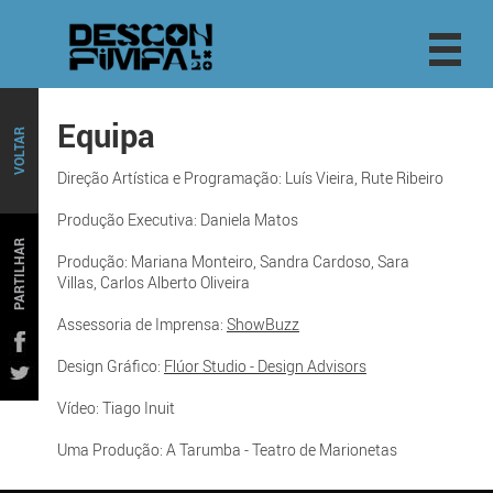
Equipa
VOLTAR
Direção Artística e Programação: Luís Vieira, Rute Ribeiro
Produção Executiva: Daniela Matos
PARTILHAR
Produção: Mariana Monteiro, Sandra Cardoso, Sara
Villas, Carlos Alberto Oliveira
Assessoria de Imprensa:
ShowBuzz
Design Gráfico:
Flúor Studio - Design Advisors
Vídeo: Tiago Inuit
Uma Produção: A Tarumba - Teatro de Marionetas