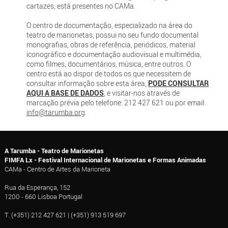
cartazes, está presentes no CAMa.
O centro de documentação, especializado na área do
teatro de marionetas, possui no seu fundo documental
monografias, obras de referência, periódicos, material
iconográfico e documentação audiovisual e multimédia,
como filmes, documentários, música, entre outros. O
centro está ao dispor de todos os que necessitem de
consultar informação sobre esta área,
PODE CONSULTAR
AQUI A BASE DE DADOS
, e visitar-nos através de
marcação prévia pelo telefone: 212 427 621 ou por email:
info@tarumba.org
.
A Tarumba - Teatro de Marionetas
FIMFA Lx - Festival Internacional de Marionetas e Formas Animadas
CAMa - Centro de Artes da Marioneta
Rua da Esperança, 152
1200 - 660 Lisboa Portugal
T. (+351) 212 427 621 | (+351) 913 519 697