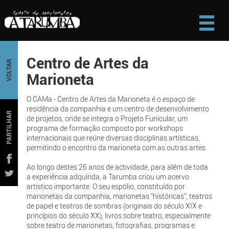
Centro de Artes da
VOLTAR
Marioneta
O CAMa - Centro de Artes da Marioneta é o espaço de
residência da companhia e um centro de desenvolvimento
PARTILHAR
de projetos, onde se integra o Projeto Funicular, um
programa de formação composto por workshops
internacionais que reúne diversas disciplinas artísticas,
permitindo o encontro da marioneta com as outras artes.
Ao longo destes 26 anos de actividade, para além de toda
a experiência adquirida, a Tarumba criou um acervo
artístico importante. O seu espólio, constituído por
marionetas da companhia, marionetas “históricas”, teatros
de papel e teatros de sombras (originais do século XIX e
princípios do século XX), livros sobre teatro, especialmente
sobre teatro de marionetas, fotografias, programas e