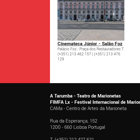
Cinemateca Júnior - Salão Foz
Palácio Foz - Praça dos Restauradores T.
(+351) 213 462 157 | (+351) 213 476
129
A Tarumba - Teatro de Marionetas
FIMFA Lx - Festival Internacional de Mar
CAMa - Centro de Artes da Marioneta
Rua da Esperança, 152
1200 - 660 Lisboa Portugal
T. (+351) 212 427 621