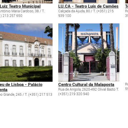
Luiz Teatro Municipal
LU.CA - Teatro Luís de Camões
T
ntónio Maria Cardoso, 38 / T.
Calçada da Ajuda, 80 / T. (+351) 215
R
) 213 257 650
939 100
3
u de Lisboa - Palácio
Centro Cultural da Malaposta
R
5
enta
Rua de Angola, 2620-492 Olival Basto T.
(+351) 219 320 940
 Grande, 245 / T. (+351) 217 513