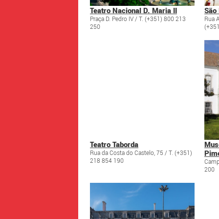
Teatro Nacional D. Maria II
São 
Praça D. Pedro IV / T. (+351) 800 213
Rua A
250
(+351
Teatro Taborda
Muse
Pim
Rua da Costa do Castelo, 75 / T. (+351)
218 854 190
Campo
200