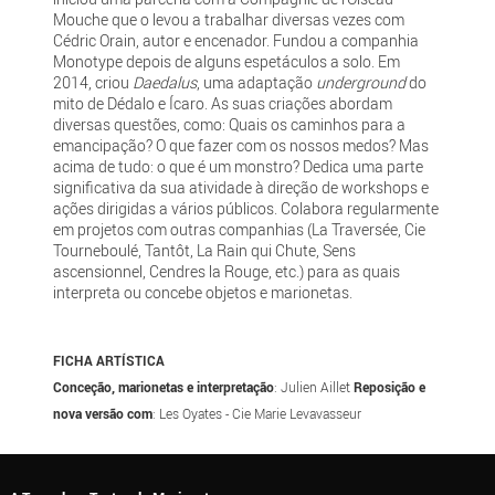
Mouche que o levou a trabalhar diversas vezes com
Cédric Orain, autor e encenador. Fundou a companhia
Monotype depois de alguns espetáculos a solo. Em
2014, criou
Daedalus
, uma adaptação
underground
do
mito de Dédalo e Ícaro. As suas criações abordam
diversas questões, como: Quais os caminhos para a
emancipação? O que fazer com os nossos medos? Mas
acima de tudo: o que é um monstro? Dedica uma parte
significativa da sua atividade à direção de workshops e
ações dirigidas a vários públicos. Colabora regularmente
em projetos com outras companhias (La Traversée, Cie
Tourneboulé, Tantôt, La Rain qui Chute, Sens
ascensionnel, Cendres la Rouge, etc.) para as quais
interpreta ou concebe objetos e marionetas.
FICHA ARTÍSTICA
Conceção, marionetas e interpretação
:
Julien Aillet
Reposição e
nova versão com
: Les Oyates - Cie Marie Levavasseur