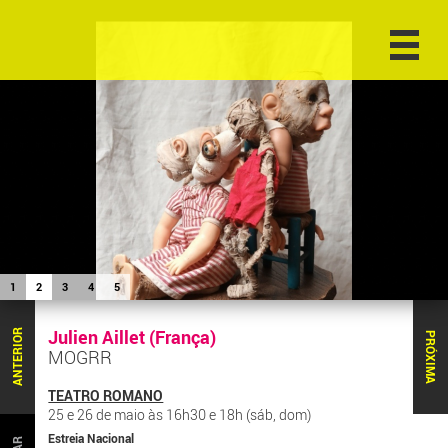
1
2
3
4
5
Julien Aillet (França)
ANTERIOR
PRÓXIMA
MOGRR
TEATRO ROMANO
25 e 26 de maio às 16h30 e 18h (sáb, dom)
Estreia Nacional