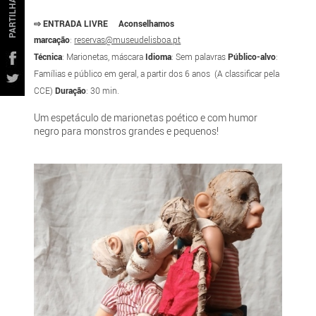
PARTILHAR
⇨ ENTRADA LIVRE Aconselhamos
marcação
:
reservas@museudelisboa.pt
Técnica
: Marionetas, máscara
Idioma
: Sem palavras
Público-alvo
:
Famílias e público em geral, a partir dos 6 anos (A classificar pela
CCE)
Duração
: 30 min.
Um espetáculo de marionetas poético e com humor
negro para monstros grandes e pequenos!