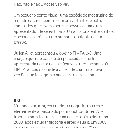
Não, não e não... Vocês vão ver.
Um pequeno conto visual, uma espécie de mostruário de
monstros. O reencontro com um visitante de outro
sonho, dos que vivem sobre as nossas camas: um
apresentador de seres turvos. Uma história entre sonhos
e pesadelos, frágil e com humor... o instante de um
frisson
.
Julien Aillet apresentou
Mogrr
no FIMFA Lx8. Uma
criação que não passou despercebida e que foi
apresentada nos principais festivais internacionais. O
FIMFA lançou o convite a Julien de criar uma nova
versão, que faz agora a sua estreia em Lisboa.
BIO
Marionetista, ator, encenador, cenógrafo, músico e
eternamente apaixonado por monstros, Julien Aillet
trabalha para teatro e cinema desde o início dos anos
2000, após estudar filosofia e artes visuais. Em 2009
iniciou uma parceria com a Compagnie de l'Oiseau