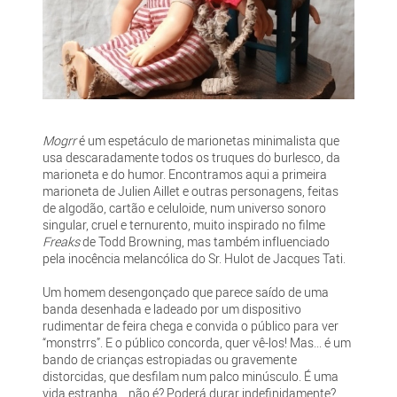
Mogrr
é um espetáculo de marionetas minimalista que
usa descaradamente todos os truques do burlesco, da
marioneta e do humor. Encontramos aqui a primeira
marioneta de Julien Aillet e outras personagens, feitas
de algodão, cartão e celuloide, num universo sonoro
singular, cruel e ternurento, muito inspirado no filme
Freaks
de Todd Browning, mas também influenciado
pela inocência melancólica do Sr. Hulot de Jacques Tati.
Um homem desengonçado que parece saído de uma
banda desenhada e ladeado por um dispositivo
rudimentar de feira chega e convida o público para ver
“monstrrs”. E o público concorda, quer vê-los! Mas... é um
bando de crianças estropiadas ou gravemente
distorcidas, que desfilam num palco minúsculo. É uma
vida estranha... não é? Poderá durar indefinidamente?