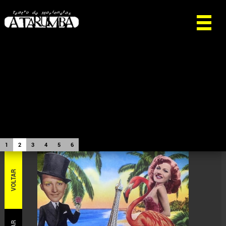
1
2
3
4
5
6
VOLTAR