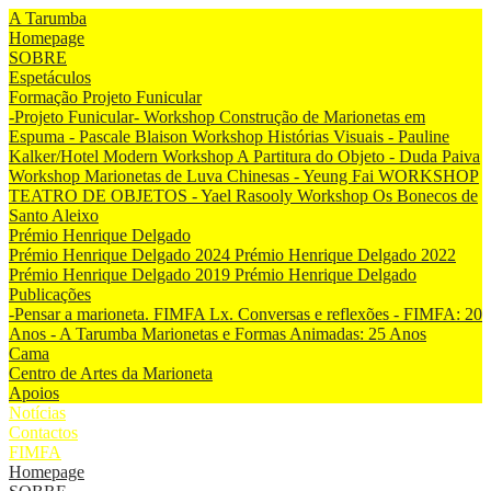
A Tarumba
Homepage
SOBRE
Espetáculos
Formação Projeto Funicular
-Projeto Funicular-
Workshop Construção de Marionetas em
Espuma - Pascale Blaison
Workshop Histórias Visuais - Pauline
Kalker/Hotel Modern
Workshop A Partitura do Objeto - Duda Paiva
Workshop Marionetas de Luva Chinesas - Yeung Fai
WORKSHOP
TEATRO DE OBJETOS - Yael Rasooly
Workshop Os Bonecos de
Santo Aleixo
Prémio Henrique Delgado
Prémio Henrique Delgado 2024
Prémio Henrique Delgado 2022
Prémio Henrique Delgado 2019
Prémio Henrique Delgado
Publicações
-Pensar a marioneta. FIMFA Lx. Conversas e reflexões
- FIMFA: 20
Anos
- A Tarumba Marionetas e Formas Animadas: 25 Anos
Cama
Centro de Artes da Marioneta
Apoios
Notícias
Contactos
FIMFA
Homepage