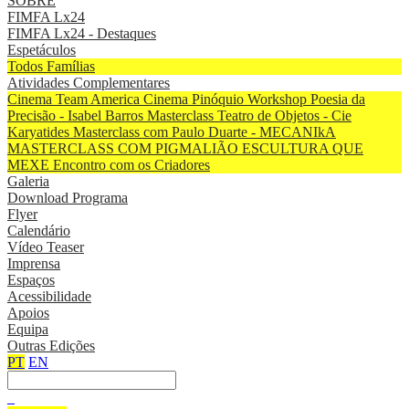
SOBRE
FIMFA Lx24
FIMFA Lx24 - Destaques
Espetáculos
Todos
Famílias
Atividades Complementares
Cinema Team America
Cinema Pinóquio
Workshop Poesia da
Precisão - Isabel Barros
Masterclass Teatro de Objetos - Cie
Karyatides
Masterclass com Paulo Duarte - MECANIkA
MASTERCLASS COM PIGMALIÃO ESCULTURA QUE
MEXE
Encontro com os Criadores
Galeria
Download Programa
Flyer
Calendário
Vídeo Teaser
Imprensa
Espaços
Acessibilidade
Apoios
Equipa
Outras Edições
PT
EN