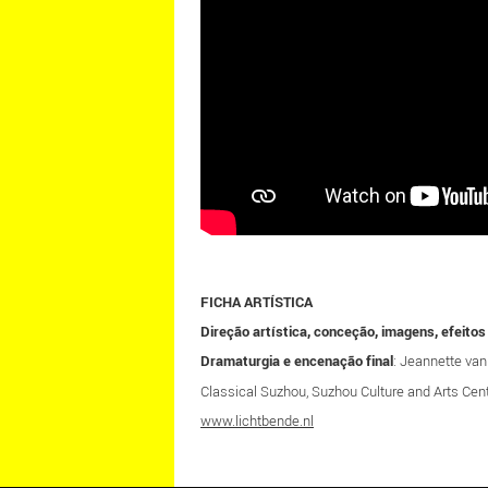
FICHA ARTÍSTICA
Direção artística, conceção, imagens, efeitos
Dramaturgia e encenação final
: Jeannette va
Classical Suzhou, Suzhou Culture and Arts Cen
www.lichtbende.nl