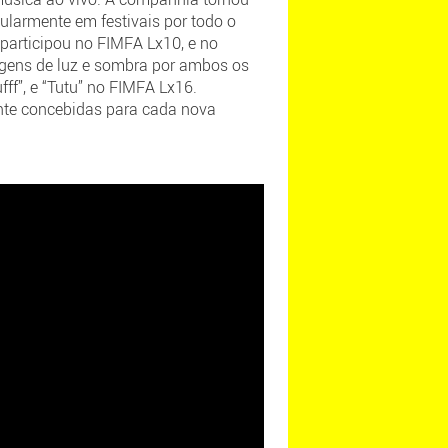
ularmente em festivais por todo o
participou no FIMFA Lx10, e no
agens de luz e sombra por ambos os
f”, e “Tutu” no FIMFA Lx16.
nte concebidas para cada nova