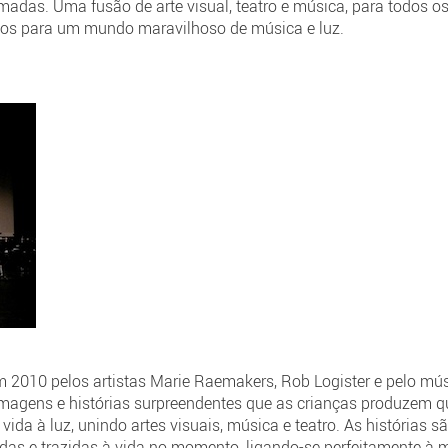
das. Uma fusão de arte visual, teatro e música, para todos o
dos para um mundo maravilhoso de música e luz.
 2010 pelos artistas Marie Raemakers, Rob Logister e pelo mús
 imagens e histórias surpreendentes que as crianças produzem 
ida à luz, unindo artes visuais, música e teatro. As histórias 
s e trazidas à vida no momento, ligando-se perfeitamente à m