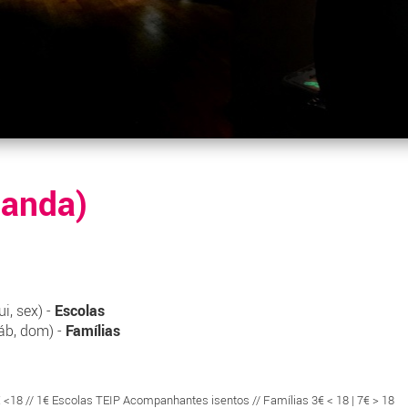
landa)
i, sex) -
Escolas
áb, dom) -
Famílias
€ <18 // 1€ Escolas TEIP Acompanhantes isentos // Famílias 3€ < 18 | 7€ > 18