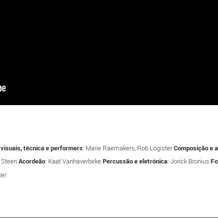
 visuais, técnica e performers
: Marie Raemakers, Rob Logister
Composição e 
n Steen
Acordeão
: Kaat Vanhaverbeke
Percussão e eletrónica
: Jorick Bronius
Fo
ter