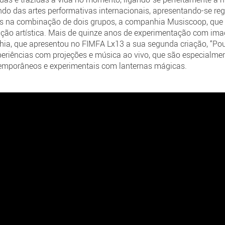
o das artes performativas internacionais, apresentando-se reg
s na combinação de dois grupos, a companhia Musiscoop, que 
ucação artística. Mais de quinze anos de experimentação com im
a, que apresentou no FIMFA Lx13 a sua segunda criação, “Pouff
eriências com projeções e música ao vivo, que são especialme
temporâneos e experimentais com lanternas mágicas.