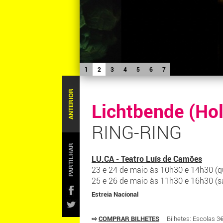
1
2
3
4
5
6
7
ANTERIOR
Lichtbende (Ho
RING-RING
PARTILHAR
LU.CA - Teatro Luís de Camões
23 e 24 de maio às 10h30 e 14h30 (qu
25 e 26 de maio às 11h30 e 16h30 (s
Estreia Nacional
⇨
COMPRAR BILHETES
Bilhetes: Esc
olas 3