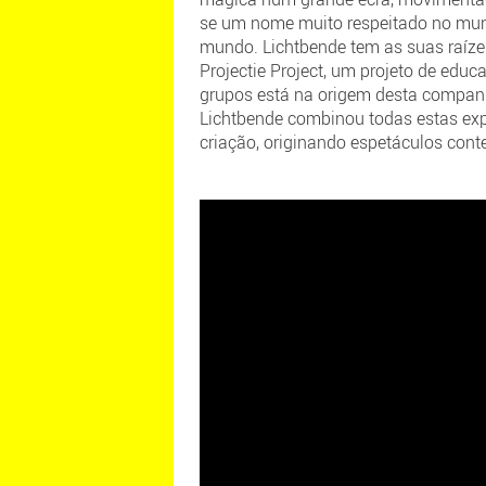
se um nome muito respeitado no mund
mundo. Lichtbende tem as suas raíze
Projectie Project, um projeto de ed
grupos está na origem desta companhi
Lichtbende combinou todas estas exp
criação, originando espetáculos con