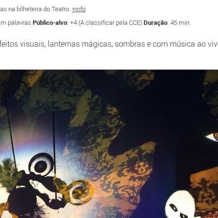
as na bilheteira do Teatro
+info
em palavras
Público-alvo
: +4 (A classificar pela CCE)
Duração
: 45 min.
eitos visuais, lanternas mágicas, sombras e com música ao viv