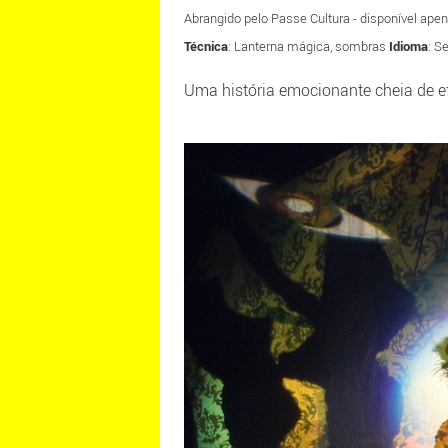
Abrangido pelo Passe Cultura - disponível apen
Técnica
: Lanterna mágica, sombras
Idioma
: S
Uma história emocionante cheia de ef