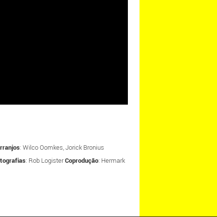
arranjos
: Wilco Oomkes, Jorick Bronius
tografias
: Rob Logister
Coprodução
: Hermark