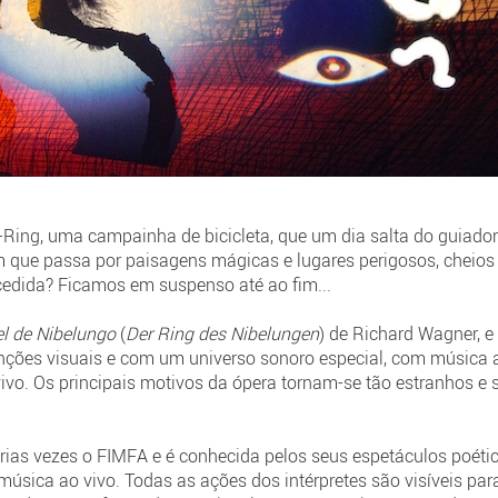
Ring, uma campainha de bicicleta, que um dia salta do guiador!
 que passa por paisagens mágicas e lugares perigosos, cheios 
edida? Ficamos em suspenso até ao fim...
l de Nibelungo
(
Der Ring des Nibelungen
) de Richard Wagner, e
nções visuais e com um universo sonoro especial, com música a
vivo. Os principais motivos da ópera tornam-se tão estranhos 
árias vezes o FIMFA e é conhecida pelos seus espetáculos poé
ica ao vivo. Todas as ações dos intérpretes são visíveis para